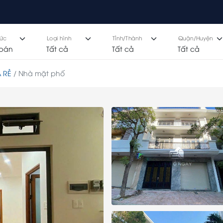
hức
Loại hình
Tỉnh/Thành
Quận/Huyện
 RẺ
Nhà mặt phố