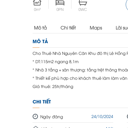
0m²
0PN
0WC
Mô tả
Chi tiết
Maps
Lãi su
MÔ TẢ
Cho Thuê Nhà Nguyên Căn Khu đô thị Lê Hồng P
° DT:115m2 ngang 8,1m
° Nhà 3 tầng + sân thượng: tầng trệt thông thoá
° Thiết kế phù hợp cho khách thuê làm làm vă
Giá thuê: 25tr/tháng
CHI TIẾT
24/10/2024
Ngày đăng