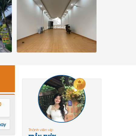
0
gay
Thành viên vip