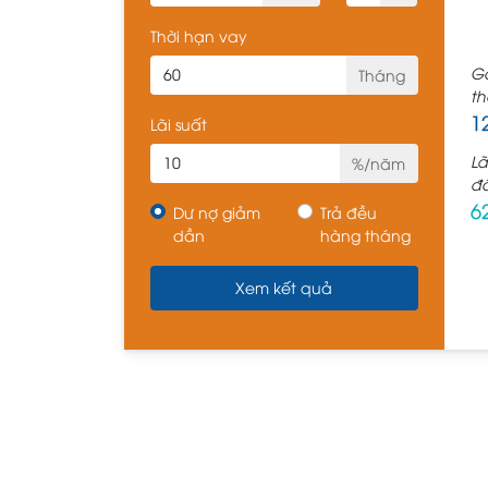
Thời hạn vay
Gố
Tháng
t
1
Lãi suất
Lã
%/năm
đ
6
Dư nợ giảm
Trả đều
dần
hàng tháng