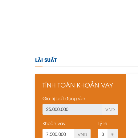
LÃI SUẤT
TÍNH TOÁN KHOẢN VAY
Giá trị bất động sản
VND
Khoản vay
Tỷ lệ
VND
%