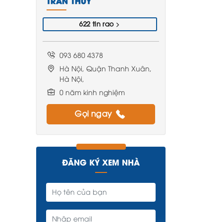
TRẦN THỦY
622 tin rao
093 680 4378
Hà Nội, Quận Thanh Xuân,
Hà Nội,
0 năm kinh nghiệm
Gọi ngay
ĐĂNG KÝ XEM NHÀ