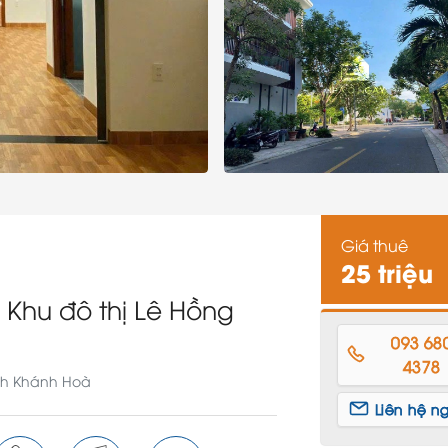
Giá thuê
25 triệu
Khu đô thị Lê Hồng
093 68
4378
nh Khánh Hoà
Liên hệ n