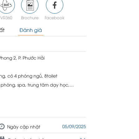
VR360
Brochure
Facebook
ất
Đánh giá
hong 2, P. Phước Hải
ng, có 4 phòng ngủ, 8toilet
n phòng, spa, trung tâm dạy học,…
05/09/2025
Ngày cập nhật