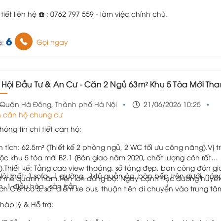
 tiết liên hệ ☎️ : 0762 797 559 - làm việc chính chủ.
6
Gọi ngay
á:
ơ Hội Đầu Tư & An Cư - Căn 2 Ngủ 63m² Khu 5 Tòa Mới Thanh Hà - Giá Chỉ 2,7x 
Quận Hà Đông, Thành phố Hà Nội
21/06/2026 10:25
 căn hộ chung cư
Thông tin chi tiết căn hộ:
n tích: 62.5m² (Thiết kế 2 phòng ngủ, 2 WC tối ưu công năng).Vị trí
ộc khu 5 tòa mới B2.1 (Bàn giao năm 2020, chất lượng còn rất
).Thiết kế: Tầng cao view thoáng, số tầng đẹp, ban công đón gi
 Nội thất: 1 sofa , 1 giường , 1 tủ quần áo, bàn bếp trên dưới, nón
 mẻ quanh năm.Tiện ích đồng bộ: Ngay cạnh trục đường huyết
h, 1 điều hòa , sàn trần
h Cienco 5, sát điểm xe bus, thuận tiện di chuyển vào trung tâ
Pháp lý & Hỗ trợ: