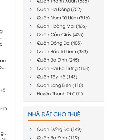
Quận Thanh Xuân (838)
Quận Hà Đông (752)
Quận Nam Từ Liêm (516)
Quận Hoàng Mai (466)
ng
Quận Cầu Giấy (425)
Quận Đống Đa (405)
ệc
Quận Bắc Từ Liêm (383)
Quận Ba Đình (245)
các
o
Quận Hai Bà Trưng (168)
Quận Tây Hồ (143)
Quận Long Biên (110)
.Hỗ
Huyện Thanh Trì (101)
 (Em
NHÀ ĐẤT CHO THUÊ
Quận Đống Đa (149)
ng
Quận Ba Đình (119)
aNoi