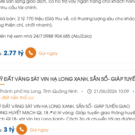
B Sẵn sàng giao dịch, có hỗ trợ vay ngân hàng cho khách hàn
nhu cầu tài chính.
Giá bán: 2 tỷ 770 triệu (Giá thu về, có thương lượng sâu cho khá
g thiện chí, chốt nhanh).
Liên hệ xem nhà 24/7:0988 904 685 (Alo/Zalo)
2.77 tỷ
Gọi ngay
á:
UỸ ĐẤT VÀNG SÁT VIN HẠ LONG XANH, SẴN SỔ- GIÁP TUYẾN GIAO THÔNG HUYẾT MẠCH QL
Thành phố Hạ Long, Tỉnh Quảng Ninh
21/06/2026 10:09
 đất nền thổ cư
 ĐẤT VÀNG SÁT VIN HẠ LONG XANH, SẴN SỔ- GIÁP TUYẾN GIAO
ÔNG HUYẾT MẠCH QL 18
📍Vị trí vàng: Giáp tuyến giao thông huyế
h QL18- sát Vin Hạ Long Xanh
- Cách 3p di chuyển tới ga đường
 độ cao HN_QN hoàn thiện vào 2028
- Cách 100m chạm tới "Thà
3 tỷ
Gọi ngay
á:
 bên vịnh di sản" Vin Hạ Long Xanh
- 3p di chuyển tới cao tốc HP