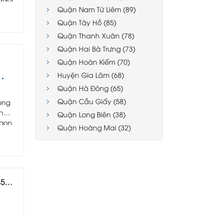
Quận Nam Từ Liêm (89)
Quận Tây Hồ (85)
Quận Thanh Xuân (78)
Quận Hai Bà Trưng (73)
Quận Hoàn Kiếm (70)
Huyện Gia Lâm (68)
Quận Hà Đông (65)
Quận Cầu Giấy (58)
hòng
thực
Quận Long Biên (38)
 gọn
Quận Hoàng Mai (32)
iền
 1
à,
ằng
ọng
Tỷ