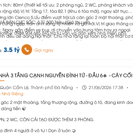
n tích: 80m² (Thiết kế tối ưu: 2 phòng ngủ, 2 WC, phòng khách và
 rộng rãi).Vị trí: Tầng 17, tòa B2.1 (Khu 6 tòa mới), ngay sát trục
ng lớn Cienco 5.Ưu điểm vượt trội:Là căn góc 2 mặt thoáng, ph
GIÁ BÁN CỰC SỐC: 3 Tỷ 500 Triệu (Giá thu về)
 cũng ngập tràn ánh sáng tự nhiên và gió trời.Vị trí giao thông 
n: Ngay gần điểm xe bus, di chuyển vào trung tâm hay ra ngoại
Hotline: 0988.904.685 (Hỗ trợ tư vấn và dẫn xem nhà miễn phí).
nh đều dễ dàng.Nội thất: Chủ nhà tặng lại toàn bộ nội thất cơ
 đủ , khách mua chỉ việc xách vali về ở ngay mà không tốn th
3.5 tỷ
 phí setup.Pháp lý & Tài chính: Hỗ trợ vay ngân hàng giải ngân
Gọi ngay
á:
nh, thủ tục gọn nhẹ.
 NHÀ 3 TẦNG CẠNH NGUYỄN ĐÌNH TỨ - ĐẦU 6🧄 - CÂY CỐI THOÁNG MÁT - Ở VÀ KINH DOANH.👌👌
Quận Cẩm Lệ, Thành phố Đà Nẵng
21/06/2026 17:38
 Nhà Riêng
ô góc 2 mặt thoáng, tầng thượng rộng, đường ô tô, đang kinh d
 dòng tiền 🍃
 PN, 2 WC, CÒN CẢI TẠO ĐƯỢC THÊM 3 PHÒNG.
ia đình 4 người ở vô tư ! Dọn ở luôn 🤝