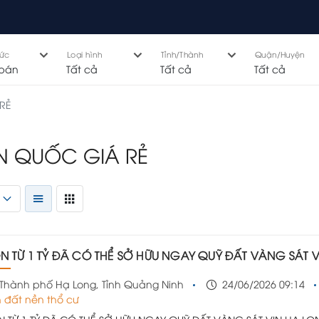
hức
Loại hình
Tỉnh/Thành
Quận/Huyện
bán
Tất cả
Tất cả
Tất cả
RẺ
N QUỐC GIÁ RẺ
N TỪ 1 TỶ ĐÃ CÓ THỂ SỞ HỮU NGAY QUỸ ĐẤT VÀNG SÁT VIN HẠ LONG XANH - GẦN GA TOD HN-Q
Thành phố Hạ Long, Tỉnh Quảng Ninh
24/06/2026 09:14
 đất nền thổ cư