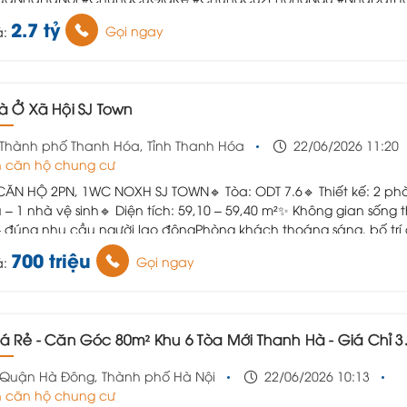
ungCuFullNoiThat
2.7 tỷ
Gọi ngay
á:
hà Ở Xã Hội SJ Town
Thành phố Thanh Hóa, Tỉnh Thanh Hóa
22/06/2026 11:20
 căn hộ chung cư
 CĂN HỘ 2PN, 1WC NOXH SJ TOWN
🔹 Tòa: ODT 7.6
🔹 Thiết kế: 2 p
 – 1 nhà vệ sinh
🔹 Diện tích: 59,10 – 59,40 m²
✨ Không gian sống 
– đúng nhu cầu người lao động
Phòng khách thoáng sáng, bố trí
g, đủ chỗ sinh hoạt chung cho cả gia đình. Khu bếp – bàn ăn l
700 triệu
Gọi ngay
á:
h, tiện nấu nướng, tiết kiệm diện tích
💡2 phòng ngủ riêng biệt:

ng cho bố mẹ yên tĩnh, riêng tư
🔹 1 phòng cho con hoặc ông b
ánh sáng – dễ sắp xếp
🔹 Nhà vệ sinh sạch sẽ, sử dụng tiện lợi h
ày
📩 Inbox ngay : 0867620336 để tư vấn hồ sơ đăng ký nguyện v
uá Rẻ - Căn Góc 80m² Khu 6 Tòa Mới Thanh Hà - Giá Chỉ 3.5 
 NOXH một cách chính xác và đơn giản nhất
Quận Hà Đông, Thành phố Hà Nội
22/06/2026 10:13
 căn hộ chung cư