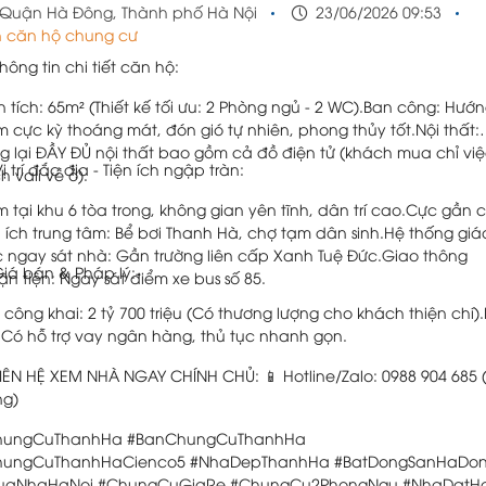
Quận Hà Đông, Thành phố Hà Nội
23/06/2026 09:53
 căn hộ chung cư
Thông tin chi tiết căn hộ:
n tích: 65m² (Thiết kế tối ưu: 2 Phòng ngủ - 2 WC).Ban công: Hướ
 cực kỳ thoáng mát, đón gió tự nhiên, phong thủy tốt.Nội thất:
g lại ĐẦY ĐỦ nội thất bao gồm cả đồ điện tử (khách mua chỉ vi
Vị trí đắc địa - Tiện ích ngập tràn:
h vali về ở).
 tại khu 6 tòa trong, không gian yên tĩnh, dân trí cao.Cực gần 
n ích trung tâm: Bể bơi Thanh Hà, chợ tạm dân sinh.Hệ thống giá
 ngay sát nhà: Gần trường liên cấp Xanh Tuệ Đức.Giao thông
Giá bán & Pháp lý:
ận tiện: Ngay sát điểm xe bus số 85.
 công khai: 2 tỷ 700 triệu (Có thương lượng cho khách thiện chí)
: Có hỗ trợ vay ngân hàng, thủ tục nhanh gọn.
LIÊN HỆ XEM NHÀ NGAY CHÍNH CHỦ: 📱 Hotline/Zalo: 0988 904 685
ng)
hungCuThanhHa #BanChungCuThanhHa
hungCuThanhHaCienco5 #NhaDepThanhHa #BatDongSanHaDo
uaNhaHaNoi #ChungCuGiaRe #ChungCu2PhongNgu #NhaDatH