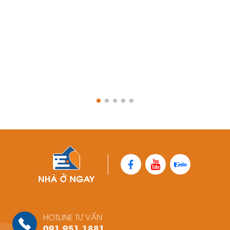
Số 31 Đường Hoàng Hoa Thám, Phường
Xương Huân, Thành phố Nha Trang, Khánh
Hòa
View sàn
Nhà Ở Ngay Hải Phòng
Căn L28, Bạch Đằng Luxury, số 85, vòng
Cầu Niệm, Nghĩa Xá, Lê Chân, Hải Phòng
Đường Cầu Niệm, Phường Nghĩa Xá, Quận
Lê Chân, Hải Phòng
098 793 3888
View sàn
Nhà Ở Ngay Nhật Tân
HOTLINE TƯ VẤN
Chung cư Tây Hồ Riverview, số 2 Phố
091.951.1881