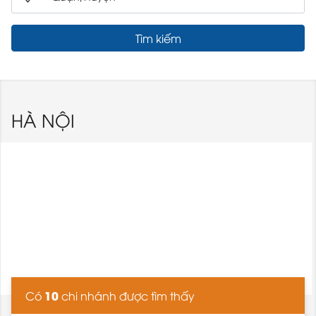
Tìm kiếm
HÀ NỘI
10
Có
chi nhánh được tìm thấy