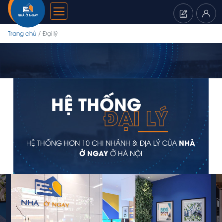
Trang chủ
Đại lý
HỆ THỐNG
ĐẠI LÝ
NHÀ
HỆ THỐNG HƠN 10 CHI NHÁNH & ĐỊA LÝ CỦA
Ở NGAY
Ở HÀ NỘI