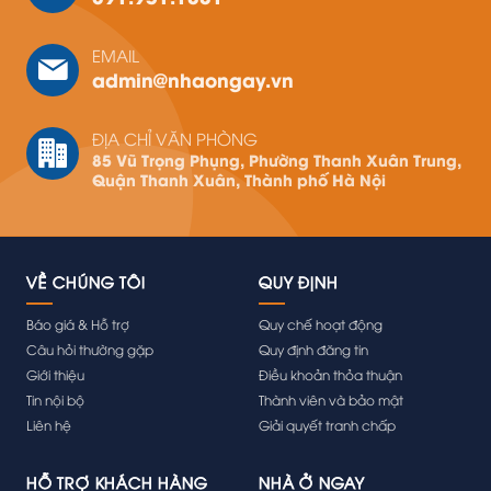
Thượng Thụy, Phường Phú Thượng, Quận
Tây Hồ, Hà Nội
EMAIL
admin@nhaongay.vn
View sàn
ĐỊA CHỈ VĂN PHÒNG
85 Vũ Trọng Phụng, Phường Thanh Xuân Trung,
Nhà Ở Ngay Từ Liêm
Quận Thanh Xuân, Thành phố Hà Nội
TT02 – 14, LK HD Mon City, Đường Nguyễn
Cơ Thạch, Phường Mỹ Đình 2, Quận Nam
Từ Liêm, Hà Nội
VỀ CHÚNG TÔI
094 634 2299
QUY ĐỊNH
Báo giá & Hỗ trợ
Quy chế hoạt động
View sàn
Câu hỏi thường gặp
Quy định đăng tin
Giới thiệu
Điều khoản thỏa thuận
Nhà Ở Ngay Vạn Phúc
Tin nội bộ
Thành viên và bảo mật
Liên hệ
Giải quyết tranh chấp
Số 84 Đường Duy Tân, Phường Dịch Vọng
Hậu, Quận Cầu Giấy, Hà Nội
HỖ TRỢ KHÁCH HÀNG
082 353 4222