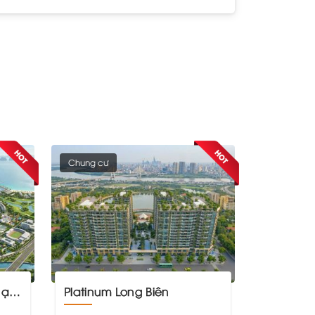
Chung cư
ng
Platinum Long Biên