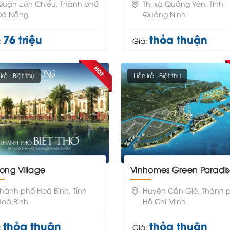
Quận Liên Chiểu, Thành phố
Thị xã Quảng Yên, Tỉnh
Đà Nẵng
Quảng Ninh
76 triệu
thỏa thuận
:
Giá:
 kề - Biệt thự
Liền kề - Biệt thự
song Village
Vinhomes Green Paradi
Thành phố Hoà Bình, Tỉnh
Huyện Cần Giờ, Thành 
Hoà Bình
Hồ Chí Minh
thỏa thuận
thỏa thuận
:
Giá: