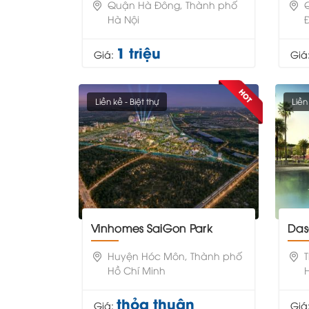
Quận Hà Đông, Thành phố
Hà Nội
1 triệu
Giá:
Giá
Liền kề - Biệt thự
Liền
Vinhomes SaiGon Park
Da
Huyện Hóc Môn, Thành phố
Hồ Chí Minh
thỏa thuận
Giá:
Giá