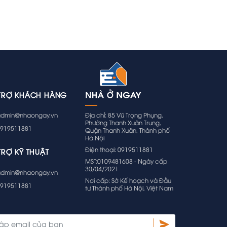
TRỢ KHÁCH HÀNG
Địa chỉ: 85 Vũ Trọng Phụng,
dmin@nhaongay.vn
Phường Thanh Xuân Trung,
919511881
Quận Thanh Xuân, Thành phố
Hà Nội
Điện thoại: 0919511881
TRỢ KỸ THUẬT
MST:0109481608 - Ngày cấp
30/04/2021
dmin@nhaongay.vn
Nơi cấp: Sở Kế hoạch và Đầu
919511881
tư Thành phố Hà Nội, Việt Nam