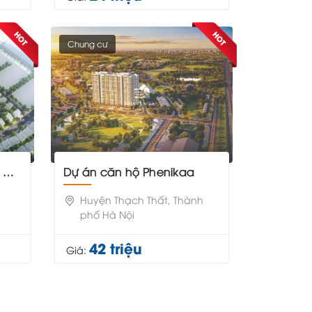
Chung cư
ỹ
Dự án căn hộ Phenikaa
,
Huyện Thạch Thất, Thành
phố Hà Nội
42 triệu
Giá: