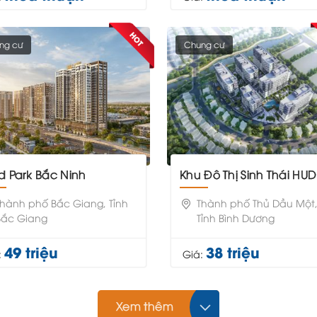
ng cư
Chung cư
ld Park Bắc Ninh
Khu Đô Thị Sinh Thái HUD Chánh M
Thành phố Bắc Giang, Tỉnh
Thành phố Thủ Dầu Một
Bắc Giang
Tỉnh Bình Dương
49 triệu
38 triệu
:
Giá:
Xem thêm