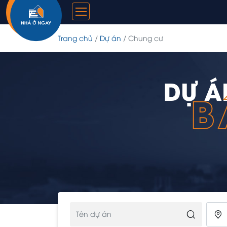
Trang chủ
Dự án
Chung cư
DỰ Á
B