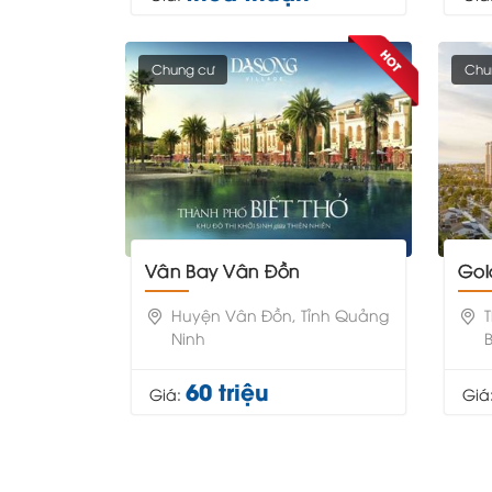
Chung cư
Chu
Vân Bay Vân Đồn
Go
Huyện Vân Đồn, Tỉnh Quảng
Ninh
60 triệu
Giá:
Giá