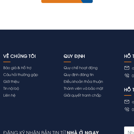
VỀ CHÚNG TÔI
QUY ĐỊNH
HỖ 
Báo giá & Hỗ trợ
Quy chế hoạt động
a
Câu hỏi thường gặp
Quy định đăng tin
0
Giới thiệu
Điều khoản thỏa thuận
Tin nội bộ
Thành viên và bảo mật
HỖ 
Liên hệ
Giải quyết tranh chấp
a
0
NHÀ Ở NGAY
ĐĂNG KÝ NHẬN BẢN TIN TỪ