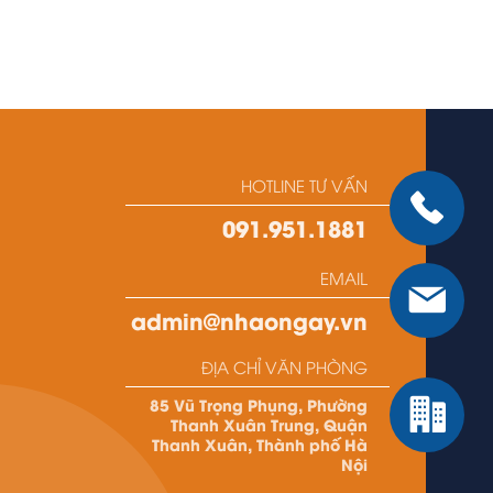
HOTLINE TƯ VẤN
091.951.1881
EMAIL
admin@nhaongay.vn
ĐỊA CHỈ VĂN PHÒNG
85 Vũ Trọng Phụng, Phường
Thanh Xuân Trung, Quận
Thanh Xuân, Thành phố Hà
Nội