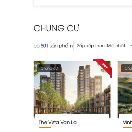
CHUNG CƯ
có
501
sản phẩm
Sắp xếp theo: Mới nhất
Chung cư
Chu
The Vista Van La
Vi