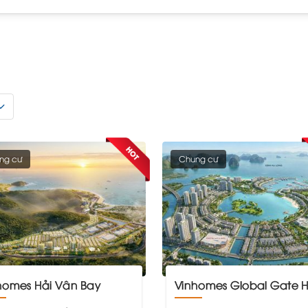
ng cư
Chung cư
nhomes Hải Vân Bay
Vinhomes Global Gate Hạ Lo