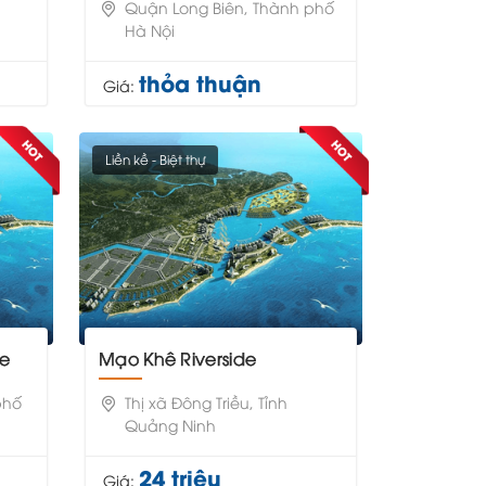
Quận Long Biên, Thành phố
Hà Nội
thỏa thuận
Giá:
Liền kề - Biệt thự
se
Mạo Khê Riverside
phố
Thị xã Đông Triều, Tỉnh
Quảng Ninh
24 triệu
Giá: