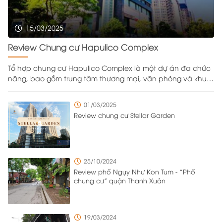
15/03/2025
Review Chung cư Hapulico Complex
Tổ hợp chung cư Hapulico Complex là một dự án đa chức
năng, bao gồm trung tâm thương mại, văn phòng và khu
căn hộ cao cấp, được xây dựng trên khu đất rộng
43.333,2m² do Công ty Cổ phần Bất động sản Hapulico làm
01/03/2025
chủ đầu tư. Nằm ở vị trí đắc địa với bốn mặt giáp các
Review chung cư Stellar Garden
tuyến đường Nguyễn Huy Tưởng, Lê Văn Thiêm, Vũ Trọng
Phụng và Ngụy Như Kon Tum, dự án được bố trí tới 8 cổng
ra vào từ nhiều hướng khác nhau để đảm bảo việc di
chuyển ra vào trong khu đô thị diễn ra thuận tiện và có trật
25/10/2024
tự. Với mật độ cư dân sinh sống và làm việc cao, chủ đầu
Review phố Ngụy Như Kon Tum - “Phố
tư đã triển khai nhiều giải pháp quản lý tổng thể để quản
chung cư” quận Thanh Xuân
lý một cách hiệu quả và vẫn đảm bảo sự thuận tiện cho
cư dân sinh sống tại đây.
19/03/2024