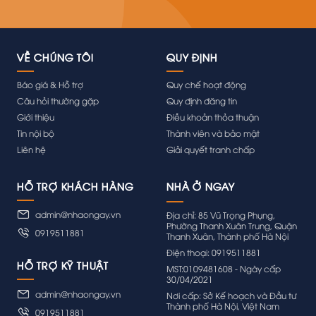
VỀ CHÚNG TÔI
QUY ĐỊNH
Báo giá & Hỗ trợ
Quy chế hoạt động
Câu hỏi thường gặp
Quy định đăng tin
Giới thiệu
Điều khoản thỏa thuận
Tin nội bộ
Thành viên và bảo mật
Liên hệ
Giải quyết tranh chấp
HỖ TRỢ KHÁCH HÀNG
admin@nhaongay.vn
Địa chỉ: 85 Vũ Trọng Phụng,
Phường Thanh Xuân Trung, Quận
0919511881
Thanh Xuân, Thành phố Hà Nội
Điện thoại: 0919511881
HỖ TRỢ KỸ THUẬT
MST:0109481608 - Ngày cấp
30/04/2021
admin@nhaongay.vn
Nơi cấp: Sở Kế hoạch và Đầu tư
Thành phố Hà Nội, Việt Nam
0919511881