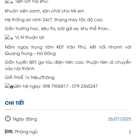
Tiện ích nội khu:
Khuôn viên xanh, sân chơi cho trẻ em
Hệ thống an ninh 24/7, thang máy tốc độ cao
Gần trường học, siêu thị, bãi gửi xe, khu thể thao...
Vị trí thuận lợi:
Nằm ngay trung tâm KĐT Văn Phú, kết nối nhanh với
Quang Trung – Hà Đông
Gần tuyến BRT, ga tàu điện trên cao, thuận tiện di chuyển
vào nội thành
GIÁ THUÊ 1x triệu/tháng
Liên hệ ngay: 098 7906817 - 079 2365247
CHI TIẾT
26/07/2025
Ngày đăng
2
Phòng ngủ