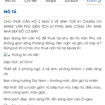
Mô tả
Chi tiết
Maps
Lãi suất
Đánh giá
MÔ TẢ
CHO THUÊ CĂN HỘ 2 NGỦ 2 VỆ SINH TOÀ K1 CHUNG CƯ
KPARK VĂN PHÚ DIỆN TÍCH 67,97M2 BAN CÔNG TÂY NAM
NHÀ ĐẸP ĐỒ CƠ BẢN
Bạn đang tìm căn hộ để thuê tại khu đô thị Văn Phú với
không gian sống thoáng đãng, tiện nghi và giá cả hợp lý?
Đừng bỏ lỡ cơ hội cho thuê căn hộ tại Kpark K1:
Thông tin chi tiết:
Diện tích: 67,97m²
Thiết kế: 2 phòng ngủ, 2 vệ sinh, phòng khách + bếp rộng
rãi
Ban công hướng Tây Nam – thoáng mát, đón gió tự nhiên
Nội thất: Đồ cơ bản gồm: tủ bếp,hút mùi, bếp từ, điều hòa,
bình nóng lạnh, máy giặt...
Nhà sạch đẹp, ánh sáng tốt, sẵn sàng dọn vào ở ngay