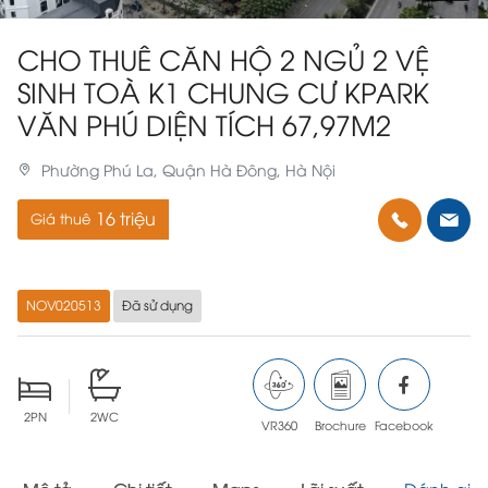
CHO THUÊ CĂN HỘ 2 NGỦ 2 VỆ
SINH TOÀ K1 CHUNG CƯ KPARK
VĂN PHÚ DIỆN TÍCH 67,97M2
Phường Phú La, Quận Hà Đông, Hà Nội
16 triệu
Giá thuê
NOV020513
Đã sử dụng
2PN
2WC
VR360
Brochure
Facebook