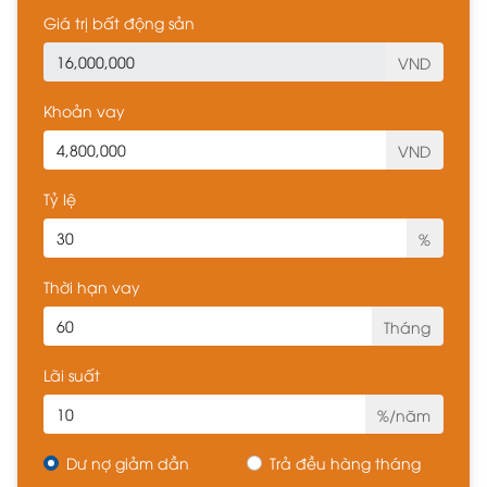
Giá trị bất động sản
VND
Khoản vay
VND
Tỷ lệ
%
Thời hạn vay
Tháng
Lãi suất
%/năm
Dư nợ giảm dần
Trả đều hàng tháng