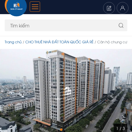
Trang chủ
CHO THUÊ NHÀ ĐẤT TOÀN QUỐC GIÁ RẺ
Căn hộ chung cư
1 / 3