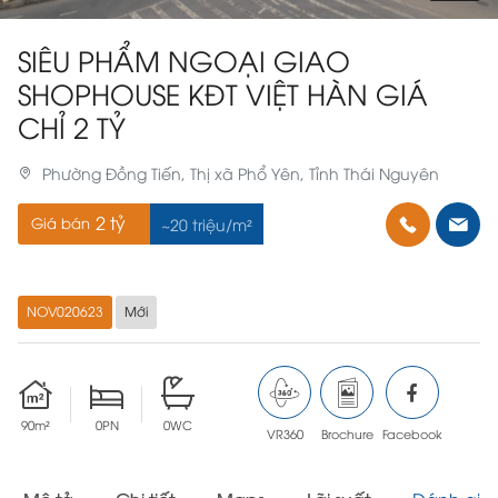
SIÊU PHẨM NGOẠI GIAO
SHOPHOUSE KĐT VIỆT HÀN GIÁ
CHỈ 2 TỶ
Phường Đồng Tiến, Thị xã Phổ Yên, Tỉnh Thái Nguyên
2 tỷ
Giá bán
~20 triệu/m²
NOV020623
Mới
90m²
0PN
0WC
VR360
Brochure
Facebook