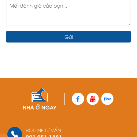
Gửi
HOTLINE TƯ VẤN
091.951.1881