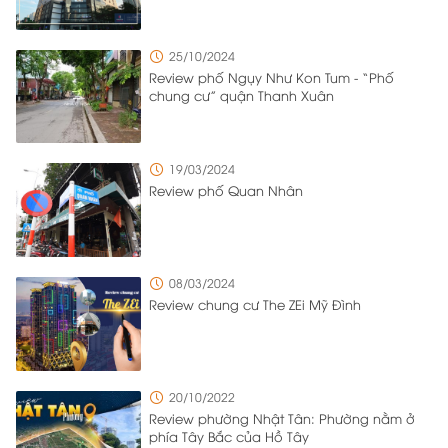
ra vào từ nhiều hướng khác nhau để đảm bảo việc di
chuyển ra vào trong khu đô thị diễn ra thuận tiện và có trật
25/10/2024
tự. Với mật độ cư dân sinh sống và làm việc cao, chủ đầu
Review phố Ngụy Như Kon Tum - “Phố
tư đã triển khai nhiều giải pháp quản lý tổng thể để quản
chung cư” quận Thanh Xuân
lý một cách hiệu quả và vẫn đảm bảo sự thuận tiện cho
cư dân sinh sống tại đây.
19/03/2024
Review phố Quan Nhân
08/03/2024
Review chung cư The ZEi Mỹ Đình
20/10/2022
Review phường Nhật Tân: Phường nằm ở
phía Tây Bắc của Hồ Tây