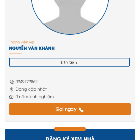
Thành viên vip
NGUYỄN VĂN KHÁNH
2 tin rao
0949779862
Đang cập nhật
0 năm kinh nghiệm
Gọi ngay
ĐĂNG KÝ XEM NHÀ