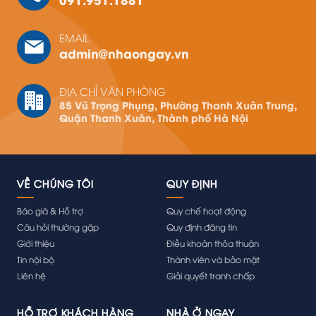
EMAIL
admin@nhaongay.vn
ĐỊA CHỈ VĂN PHÒNG
85 Vũ Trọng Phụng, Phường Thanh Xuân Trung,
Quận Thanh Xuân, Thành phố Hà Nội
VỀ CHÚNG TÔI
QUY ĐỊNH
Báo giá & Hỗ trợ
Quy chế hoạt động
Câu hỏi thường gặp
Quy định đăng tin
Giới thiệu
Điều khoản thỏa thuận
Tin nội bộ
Thành viên và bảo mật
Liên hệ
Giải quyết tranh chấp
HỖ TRỢ KHÁCH HÀNG