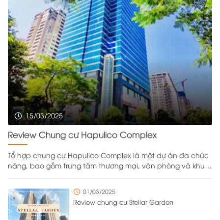
15/03/2025
Review Chung cư Hapulico Complex
Tổ hợp chung cư Hapulico Complex là một dự án đa chức
năng, bao gồm trung tâm thương mại, văn phòng và khu
căn hộ cao cấp, được xây dựng trên khu đất rộng
43.333,2m² do Công ty Cổ phần Bất động sản Hapulico làm
01/03/2025
chủ đầu tư. Nằm ở vị trí đắc địa với bốn mặt giáp các
Review chung cư Stellar Garden
tuyến đường Nguyễn Huy Tưởng, Lê Văn Thiêm, Vũ Trọng
Phụng và Ngụy Như Kon Tum, dự án được bố trí tới 8 cổng