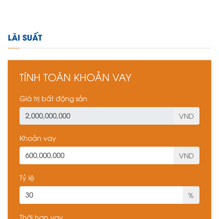
LÃI SUẤT
TÍNH TOÁN KHOẢN VAY
Giá trị bất động sản
VND
Khoản vay
VND
Tỷ lệ
%
Thời hạn vay