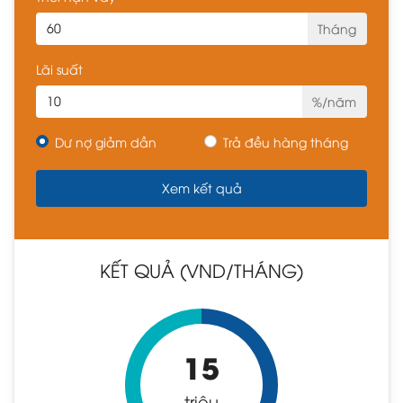
Tháng
Lãi suất
%/năm
Dư nợ giảm dần
Trả đều hàng tháng
KẾT QUẢ (VND/THÁNG)
15
triệu