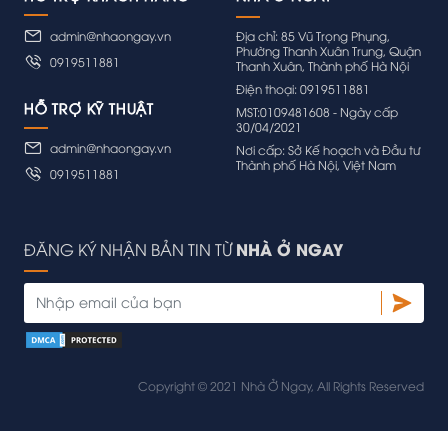
admin@nhaongay.vn
Địa chỉ: 85 Vũ Trọng Phụng,
Phường Thanh Xuân Trung, Quận
0919511881
Thanh Xuân, Thành phố Hà Nội
Điện thoại: 0919511881
HỖ TRỢ KỸ THUẬT
MST:0109481608 - Ngày cấp
30/04/2021
admin@nhaongay.vn
Nơi cấp: Sở Kế hoạch và Đầu tư
Thành phố Hà Nội, Việt Nam
0919511881
NHÀ Ở NGAY
ĐĂNG KÝ NHẬN BẢN TIN TỪ
Copyright © 2021 Nhà Ở Ngay, All Rights Reserved