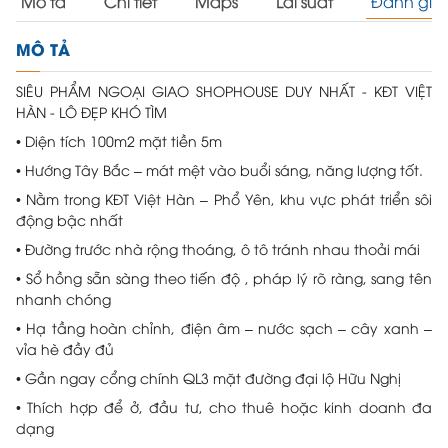
Mô tả
Chi tiết
Maps
Lãi suất
Đánh giá
MÔ TẢ
SIÊU PHẨM NGOẠI GIAO SHOPHOUSE DUY NHẤT - KĐT VIỆT
HÀN - LÔ ĐẸP KHÓ TÌM
• Diện tích 100m2 mặt tiền 5m
• Hướng Tây Bắc – mát mệt vào buổi sáng, năng lượng tốt.
• Nằm trong KĐT Việt Hàn – Phổ Yên, khu vực phát triển sôi
động bậc nhất
• Đường trước nhà rộng thoáng, ô tô tránh nhau thoải mái
• Sổ hồng sẵn sàng theo tiến độ , pháp lý rõ ràng, sang tên
nhanh chóng
• Hạ tầng hoàn chỉnh, điện âm – nước sạch – cây xanh –
vỉa hè đầy đủ
• Gần ngay cổng chính QL3 mặt đường đại lộ Hữu Nghị
• Thích hợp để ở, đầu tư, cho thuê hoặc kinh doanh đa
dạng