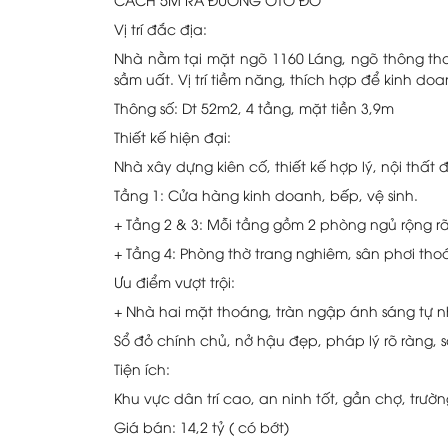
Vị trí đắc địa:
Nhà nằm tại mặt ngõ 1160 Láng, ngõ thông tho
sầm uất. Vị trí tiềm năng, thích hợp để kinh do
Thông số: Dt 52m2, 4 tầng, mặt tiền 3,9m
Thiết kế hiện đại:
Nhà xây dựng kiên cố, thiết kế hợp lý, nội thất
Tầng 1: Cửa hàng kinh doanh, bếp, vệ sinh.
+ Tầng 2 & 3: Mỗi tầng gồm 2 phòng ngủ rộng rãi
+ Tầng 4: Phòng thờ trang nghiêm, sân phơi tho
Ưu điểm vượt trội:
+ Nhà hai mặt thoáng, tràn ngập ánh sáng tự n
Sổ đỏ chính chủ, nở hậu đẹp, pháp lý rõ ràng, 
Tiện ích:
Khu vực dân trí cao, an ninh tốt, gần chợ, trường
Giá bán: 14,2 tỷ ( có bớt)