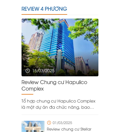
REVIEW 4 PHƯƠNG
15/03/2025
Review Chung cư Hapulico
Complex
Tổ hợp chung cư Hapulico Complex
là một dự án đa chức năng, bao
gồm trung tâm thương mại, văn
phòng và khu căn hộ cao cấp, được
01/03/2025
xây dựng trên khu đất rộng
Review chung cư Stellar
43.333,2m² do Công ty Cổ phần Bất