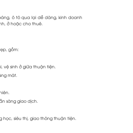
áng, ô tô qua lại dễ dàng, kinh doanh
anh, ở hoặc cho thuê.
 đẹp, gồm:
, vệ sinh ở giữa thuận tiện.
áng mát.
hiên.
sẵn sàng giao dịch.
 học, siêu thị, giao thông thuận tiện.