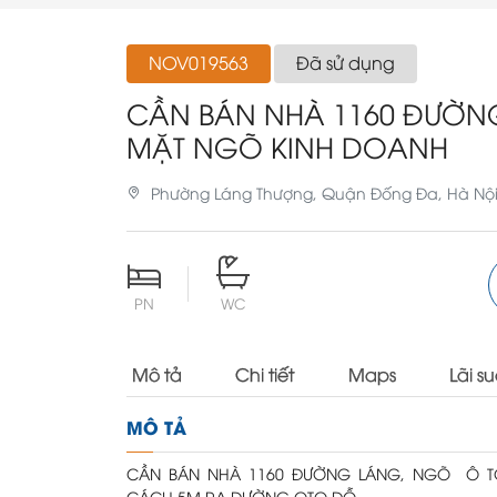
NOV019563
Đã sử dụng
CẦN BÁN NHÀ 1160 ĐƯỜN
MẶT NGÕ KINH DOANH
Phường Láng Thượng, Quận Đống Đa, Hà Nộ
PN
WC
Mô tả
Chi tiết
Maps
Lãi su
MÔ TẢ
CẦN BÁN NHÀ 1160 ĐƯỜNG LÁNG, NGÕ Ô TÔ
CÁCH 5M RA ĐƯỜNG OTO ĐỖ