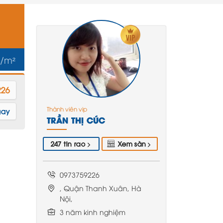
u/m²
226
Thành viên vip
gay
TRẦN THỊ CÚC
247 tin rao
Xem sàn
0973759226
, Quận Thanh Xuân, Hà
Nội,
3 năm kinh nghiệm