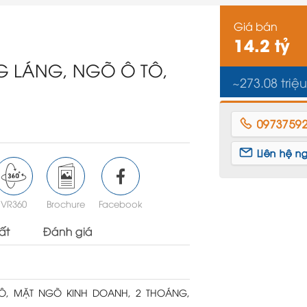
Giá bán
14.2 tỷ
G LÁNG, NGÕ Ô TÔ,
~273.08 triệ
i
0973759
Liên hệ n
VR360
Brochure
Facebook
ất
Đánh giá
, MẶT NGÕ KINH DOANH, 2 THOÁNG,