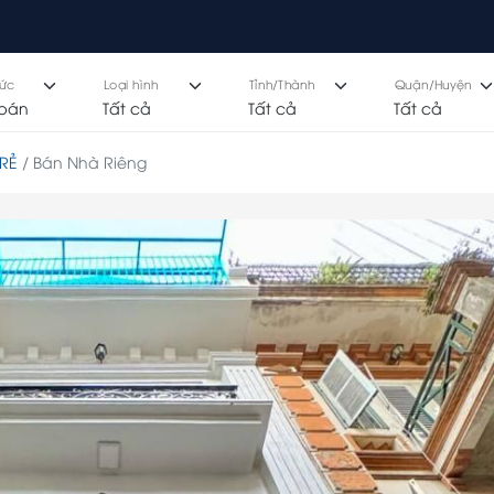
hức
Loại hình
Tỉnh/Thành
Quận/Huyện
RẺ
Bán Nhà Riêng