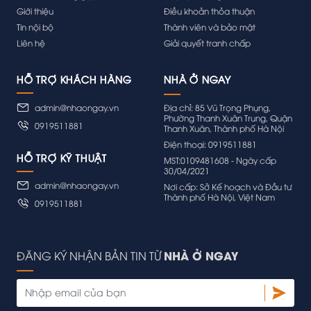
Giới thiệu
Điều khoản thỏa thuận
Tin nội bộ
Thành viên và bảo mật
Liên hệ
Giải quyết tranh chấp
HỖ TRỢ KHÁCH HÀNG
admin@nhaongay.vn
Địa chỉ: 85 Vũ Trọng Phụng,
Phường Thanh Xuân Trung, Quận
0919511881
Thanh Xuân, Thành phố Hà Nội
Điện thoại: 0919511881
HỖ TRỢ KỸ THUẬT
MST:0109481608 - Ngày cấp
30/04/2021
admin@nhaongay.vn
Nơi cấp: Sở Kế hoạch và Đầu tư
Thành phố Hà Nội, Việt Nam
0919511881
NHÀ Ở NGAY
ĐĂNG KÝ NHẬN BẢN TIN TỪ