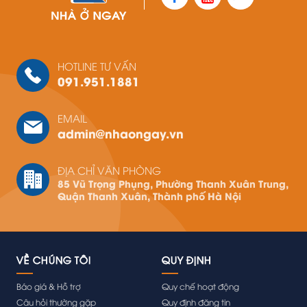
HOTLINE TƯ VẤN
091.951.1881
EMAIL
admin@nhaongay.vn
ĐỊA CHỈ VĂN PHÒNG
85 Vũ Trọng Phụng, Phường Thanh Xuân Trung,
Quận Thanh Xuân, Thành phố Hà Nội
VỀ CHÚNG TÔI
QUY ĐỊNH
Báo giá & Hỗ trợ
Quy chế hoạt động
Câu hỏi thường gặp
Quy định đăng tin