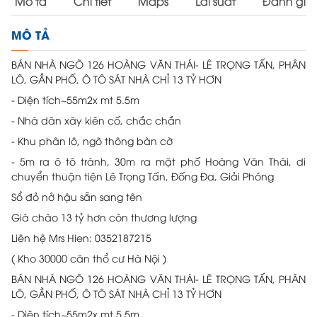
Mô tả
Chi tiết
Maps
Lãi suất
Đánh giá
MÔ TẢ
BÁN NHÀ NGÕ 126 HOÀNG VĂN THÁI- LÊ TRỌNG TẤN, PHÂN
LÔ, GẦN PHỐ, Ô TÔ SÁT NHÀ CHỈ 13 TỶ HƠN
- Diện tích~55m2x mt 5.5m
- Nhà dân xây kiên cố, chắc chắn
- Khu phân lô, ngõ thông bàn cờ
- 5m ra ô tô tránh, 30m ra mặt phố Hoàng Văn Thái, di
chuyển thuận tiện Lê Trọng Tấn, Đống Đa, Giải Phóng
Sổ đỏ nở hậu sẵn sang tên
Giá chào 13 tỷ hơn còn thương lượng
Liên hệ Mrs Hien: 0352187215
( Kho 30000 căn thổ cư Hà Nội )
BÁN NHÀ NGÕ 126 HOÀNG VĂN THÁI- LÊ TRỌNG TẤN, PHÂN
LÔ, GẦN PHỐ, Ô TÔ SÁT NHÀ CHỈ 13 TỶ HƠN
- Diện tích~55m2x mt 5.5m