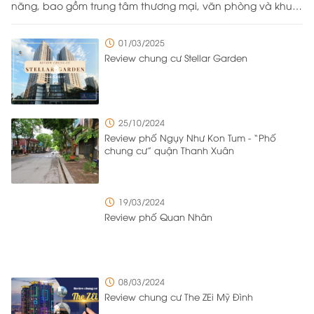
năng, bao gồm trung tâm thương mại, văn phòng và khu
căn hộ cao cấp, được xây dựng trên khu đất rộng
43.333,2m² do Công ty Cổ phần Bất động sản Hapulico làm
01/03/2025
chủ đầu tư. Nằm ở vị trí đắc địa với bốn mặt giáp các
Review chung cư Stellar Garden
tuyến đường Nguyễn Huy Tưởng, Lê Văn Thiêm, Vũ Trọng
Phụng và Ngụy Như Kon Tum, dự án được bố trí tới 8 cổng
ra vào từ nhiều hướng khác nhau để đảm bảo việc di
chuyển ra vào trong khu đô thị diễn ra thuận tiện và có trật
25/10/2024
tự. Với mật độ cư dân sinh sống và làm việc cao, chủ đầu
Review phố Ngụy Như Kon Tum - “Phố
tư đã triển khai nhiều giải pháp quản lý tổng thể để quản
chung cư” quận Thanh Xuân
lý một cách hiệu quả và vẫn đảm bảo sự thuận tiện cho
cư dân sinh sống tại đây.
19/03/2024
Review phố Quan Nhân
08/03/2024
Review chung cư The ZEi Mỹ Đình