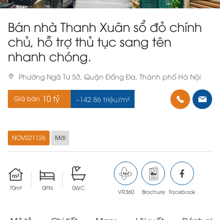
Bán nhà Thanh Xuân sổ đỏ chính
chủ, hỗ trợ thủ tục sang tên
nhanh chóng.
Phường Ngã Tư Sở, Quận Đống Đa, Thành phố Hà Nội
10 tỷ
Giá bán
~142.86 triệu/m²
NOV021126
Mới
70m²
0PN
0WC
VR360
Brochure
Facebook