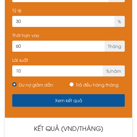
Tỷ lệ
%
Thời hạn vay
Tháng
Lãi suất
%/năm
Dư nợ giảm dần
Trả đều hàng tháng
KẾT QUẢ (VND/THÁNG)