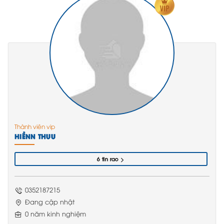
Thành viên vip
HIỀNN THUU
6 tin rao
0352187215
Đang cập nhật
0 năm kinh nghiệm