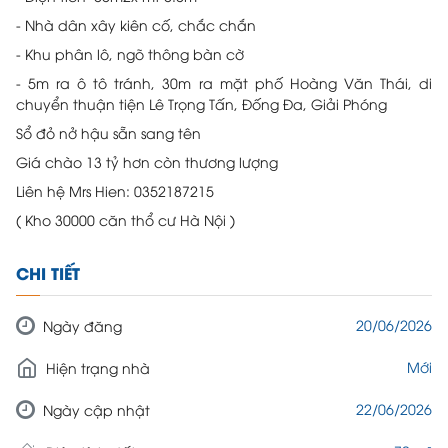
- Nhà dân xây kiên cố, chắc chắn
- Khu phân lô, ngõ thông bàn cờ
- 5m ra ô tô tránh, 30m ra mặt phố Hoàng Văn Thái, di
chuyển thuận tiện Lê Trọng Tấn, Đống Đa, Giải Phóng
Sổ đỏ nở hậu sẵn sang tên
Giá chào 13 tỷ hơn còn thương lượng
Liên hệ Mrs Hien: 0352187215
( Kho 30000 căn thổ cư Hà Nội )
CHI TIẾT
20/06/2026
Ngày đăng
Mới
Hiện trạng nhà
22/06/2026
Ngày cập nhật