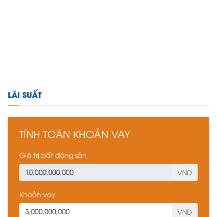
LÃI SUẤT
TÍNH TOÁN KHOẢN VAY
Giá trị bất động sản
VND
Khoản vay
VND