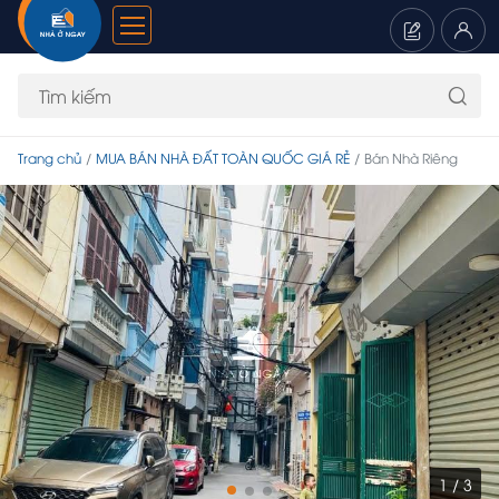
Trang chủ
MUA BÁN NHÀ ĐẤT TOÀN QUỐC GIÁ RẺ
Bán Nhà Riêng
1 / 3