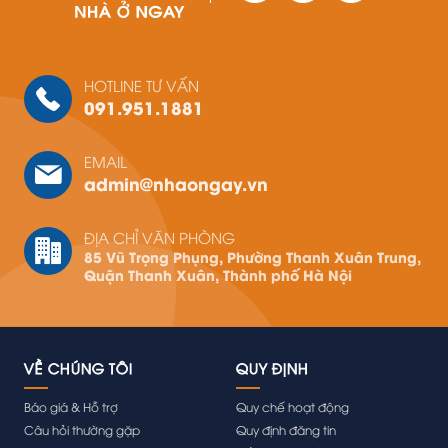
HOTLINE TƯ VẤN
091.951.1881
EMAIL
admin@nhaongay.vn
ĐỊA CHỈ VĂN PHÒNG
85 Vũ Trọng Phụng, Phường Thanh Xuân Trung,
Quận Thanh Xuân, Thành phố Hà Nội
VỀ CHÚNG TÔI
QUY ĐỊNH
Báo giá & Hỗ trợ
Quy chế hoạt động
Câu hỏi thường gặp
Quy định đăng tin