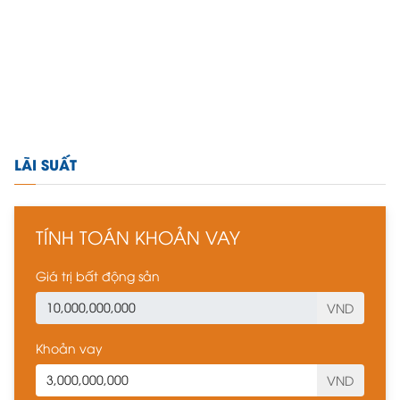
LÃI SUẤT
TÍNH TOÁN KHOẢN VAY
Giá trị bất động sản
VND
Khoản vay
VND