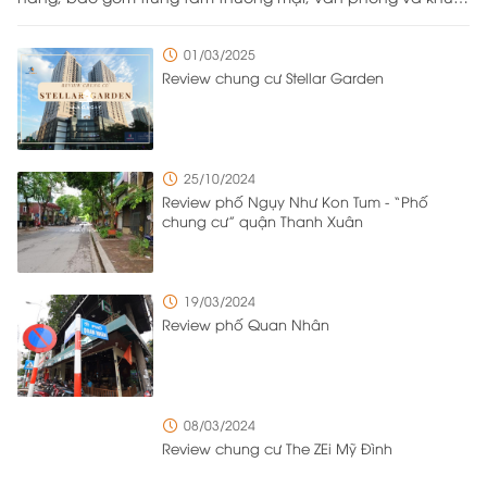
căn hộ cao cấp, được xây dựng trên khu đất rộng
43.333,2m² do Công ty Cổ phần Bất động sản Hapulico làm
01/03/2025
chủ đầu tư. Nằm ở vị trí đắc địa với bốn mặt giáp các
Review chung cư Stellar Garden
tuyến đường Nguyễn Huy Tưởng, Lê Văn Thiêm, Vũ Trọng
Phụng và Ngụy Như Kon Tum, dự án được bố trí tới 8 cổng
ra vào từ nhiều hướng khác nhau để đảm bảo việc di
chuyển ra vào trong khu đô thị diễn ra thuận tiện và có trật
25/10/2024
tự. Với mật độ cư dân sinh sống và làm việc cao, chủ đầu
Review phố Ngụy Như Kon Tum - “Phố
tư đã triển khai nhiều giải pháp quản lý tổng thể để quản
chung cư” quận Thanh Xuân
lý một cách hiệu quả và vẫn đảm bảo sự thuận tiện cho
cư dân sinh sống tại đây.
19/03/2024
Review phố Quan Nhân
08/03/2024
Review chung cư The ZEi Mỹ Đình