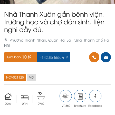
Nhà Thanh Xuân gần bệnh viện,
trường học và chợ dân sinh, tiện
nghi đầy đủ.
Phường Thanh Nhàn, Quận Hai Bà Trưng, Thành phố Hà
Nội
10 tỷ
Giá bán
~142.86 triệu/m²
NOV021125
Mới
70m²
0PN
0WC
VR360
Brochure
Facebook