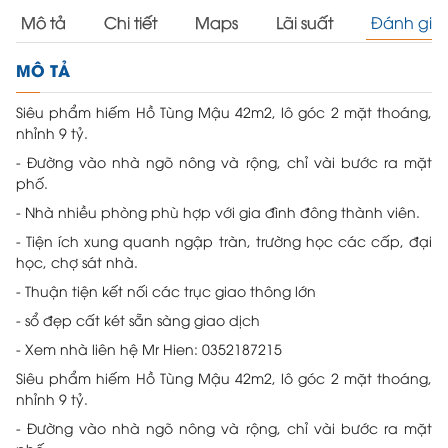
Mô tả
Chi tiết
Maps
Lãi suất
Đánh giá
MÔ TẢ
Siêu phẩm hiếm Hồ Tùng Mậu 42m2, lô góc 2 mặt thoáng,
nhỉnh 9 tỷ.
- Đường vào nhà ngõ nông và rộng, chỉ vài bước ra mặt
phố.
- Nhà nhiều phòng phù hợp với gia đình đông thành viên.
- Tiện ích xung quanh ngập tràn, trường học các cấp, đại
học, chợ sát nhà.
- Thuận tiện kết nối các trục giao thông lớn
- sổ đẹp cất két sẵn sàng giao dịch
- Xem nhà liên hệ Mr Hien: 0352187215
Siêu phẩm hiếm Hồ Tùng Mậu 42m2, lô góc 2 mặt thoáng,
nhỉnh 9 tỷ.
- Đường vào nhà ngõ nông và rộng, chỉ vài bước ra mặt