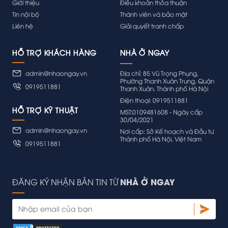
Giới thiệu
Điều khoản thỏa thuận
Tin nội bộ
Thành viên và bảo mật
Liên hệ
Giải quyết tranh chấp
HỖ TRỢ KHÁCH HÀNG
admin@nhaongay.vn
Địa chỉ: 85 Vũ Trọng Phụng,
Phường Thanh Xuân Trung, Quận
0919511881
Thanh Xuân, Thành phố Hà Nội
Điện thoại: 0919511881
HỖ TRỢ KỸ THUẬT
MST:0109481608 - Ngày cấp
30/04/2021
admin@nhaongay.vn
Nơi cấp: Sở Kế hoạch và Đầu tư
Thành phố Hà Nội, Việt Nam
0919511881
NHÀ Ở NGAY
ĐĂNG KÝ NHẬN BẢN TIN TỪ