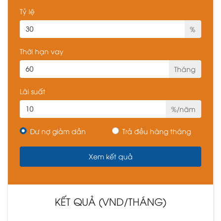
Tỷ lệ
%
Thời hạn vay
Tháng
Lãi suất
%/năm
Dư nợ giảm dần
Trả đều hàng tháng
KẾT QUẢ (VND/THÁNG)