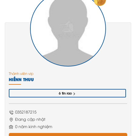
Thành viên vip
HIỀNN THUU
6 tin rao
0352187215
Đang cập nhật
0 năm kinh nghiệm