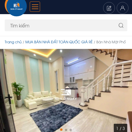
Trang chủ
MUA BÁN NHÀ ĐẤT TOÀN QUỐC GIÁ RẺ
Bán Nhà Mặt Phố
1 / 3