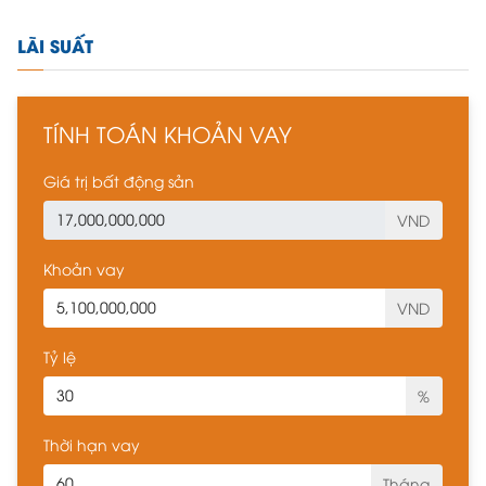
LÃI SUẤT
TÍNH TOÁN KHOẢN VAY
Giá trị bất động sản
VND
Khoản vay
VND
Tỷ lệ
%
Thời hạn vay
Tháng