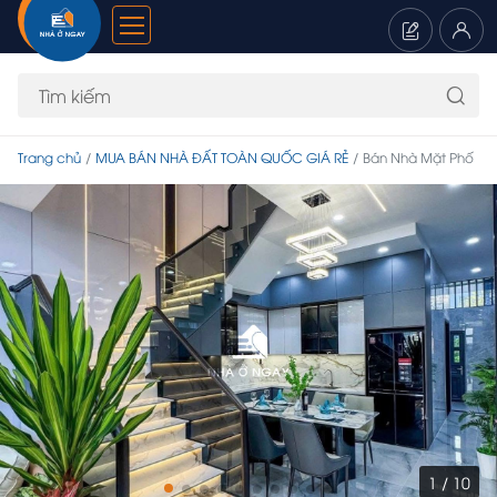
Trang chủ
MUA BÁN NHÀ ĐẤT TOÀN QUỐC GIÁ RẺ
Bán Nhà Mặt Phố
1 / 10