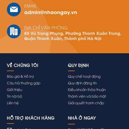
EMAIL
admin@nhaongay.vn
ĐỊA CHỈ VĂN PHÒNG
85 Vũ Trọng Phụng, Phường Thanh Xuân Trung,
Quận Thanh Xuân, Thành phố Hà Nội
VỀ CHÚNG TÔI
QUY ĐỊNH
Báo giá & Hỗ trợ
Quy chế hoạt động
Câu hỏi thường gặp
Quy định đăng tin
Giới thiệu
Điều khoản thỏa thuận
Tin nội bộ
Thành viên và bảo mật
Liên hệ
Giải quyết tranh chấp
HỖ TRỢ KHÁCH HÀNG