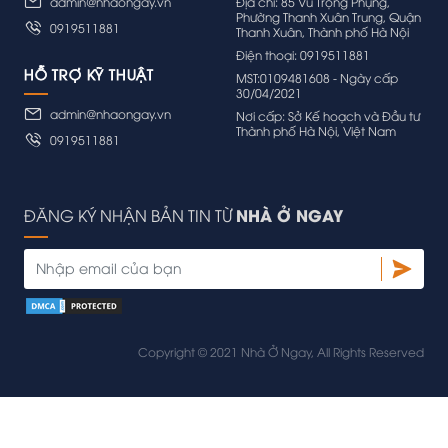
admin@nhaongay.vn
Địa chỉ: 85 Vũ Trọng Phụng,
Phường Thanh Xuân Trung, Quận
0919511881
Thanh Xuân, Thành phố Hà Nội
Điện thoại: 0919511881
HỖ TRỢ KỸ THUẬT
MST:0109481608 - Ngày cấp
30/04/2021
admin@nhaongay.vn
Nơi cấp: Sở Kế hoạch và Đầu tư
Thành phố Hà Nội, Việt Nam
0919511881
NHÀ Ở NGAY
ĐĂNG KÝ NHẬN BẢN TIN TỪ
Copyright © 2021 Nhà Ở Ngay, All Rights Reserved