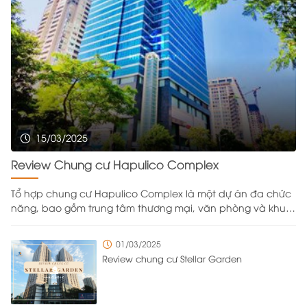
15/03/2025
Review Chung cư Hapulico Complex
Tổ hợp chung cư Hapulico Complex là một dự án đa chức
năng, bao gồm trung tâm thương mại, văn phòng và khu
căn hộ cao cấp, được xây dựng trên khu đất rộng
43.333,2m² do Công ty Cổ phần Bất động sản Hapulico làm
01/03/2025
chủ đầu tư. Nằm ở vị trí đắc địa với bốn mặt giáp các
Review chung cư Stellar Garden
tuyến đường Nguyễn Huy Tưởng, Lê Văn Thiêm, Vũ Trọng
Phụng và Ngụy Như Kon Tum, dự án được bố trí tới 8 cổng
ra vào từ nhiều hướng khác nhau để đảm bảo việc di