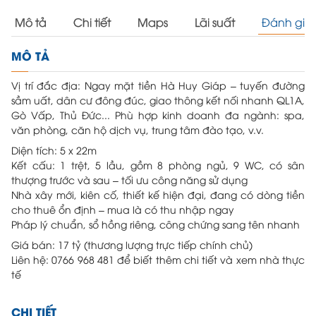
Mô tả
Chi tiết
Maps
Lãi suất
Đánh giá
MÔ TẢ
Vị trí đắc địa: Ngay mặt tiền Hà Huy Giáp – tuyến đường
sầm uất, dân cư đông đúc, giao thông kết nối nhanh QL1A,
Gò Vấp, Thủ Đức... Phù hợp kinh doanh đa ngành: spa,
văn phòng, căn hộ dịch vụ, trung tâm đào tạo, v.v.
Diện tích: 5 x 22m
Kết cấu: 1 trệt, 5 lầu, gồm 8 phòng ngủ, 9 WC, có sân
thượng trước và sau – tối ưu công năng sử dụng
Nhà xây mới, kiên cố, thiết kế hiện đại, đang có dòng tiền
cho thuê ổn định – mua là có thu nhập ngay
Pháp lý chuẩn, sổ hồng riêng, công chứng sang tên nhanh
Giá bán: 17 tỷ (thương lượng trực tiếp chính chủ)
Liên hệ: 0766 968 481 để biết thêm chi tiết và xem nhà thực
tế
CHI TIẾT