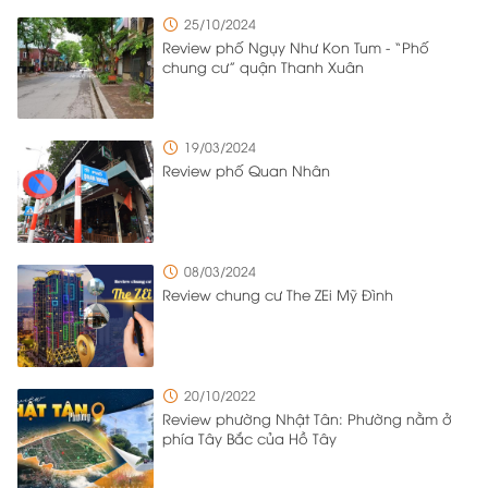
chuyển ra vào trong khu đô thị diễn ra thuận tiện và có trật
25/10/2024
tự. Với mật độ cư dân sinh sống và làm việc cao, chủ đầu
Review phố Ngụy Như Kon Tum - “Phố
tư đã triển khai nhiều giải pháp quản lý tổng thể để quản
chung cư” quận Thanh Xuân
lý một cách hiệu quả và vẫn đảm bảo sự thuận tiện cho
cư dân sinh sống tại đây.
19/03/2024
Review phố Quan Nhân
08/03/2024
Review chung cư The ZEi Mỹ Đình
20/10/2022
Review phường Nhật Tân: Phường nằm ở
phía Tây Bắc của Hồ Tây