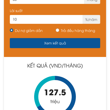
Lãi suất
%/năm
Dư nợ giảm dần
Trả đều hàng tháng
KẾT QUẢ (VND/THÁNG)
127.5
triệu