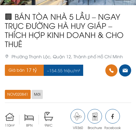
🏢 BÁN TÒA NHÀ 5 LẦU – NGAY
TRỤC ĐƯỜNG HÀ HUY GIÁP –
THÍCH HỢP KINH DOANH & CHO
THUÊ
Phường Thạnh Lộc, Quận 12, Thành phố Hồ Chí Minh
17 tỷ
Giá bán
~154.55 triệu/m²
NOV020841
Mới
110m²
8PN
9WC
VR360
Brochure
Facebook