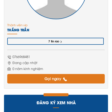
Thành viên vip
THẮNG TRẦN
7 tin rao
0766968481
Đang cập nhật
0 năm kinh nghiệm
Gọi ngay
ĐĂNG KÝ XEM NHÀ