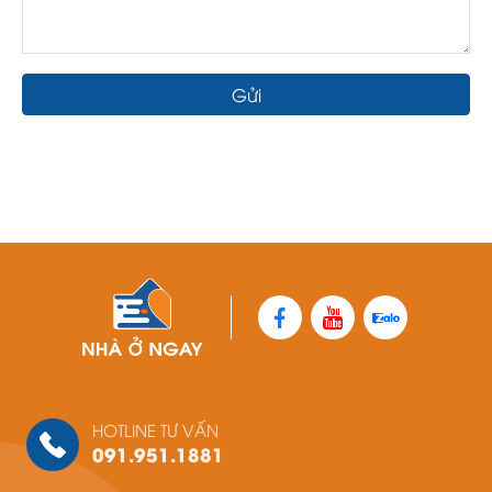
Gửi
HOTLINE TƯ VẤN
091.951.1881