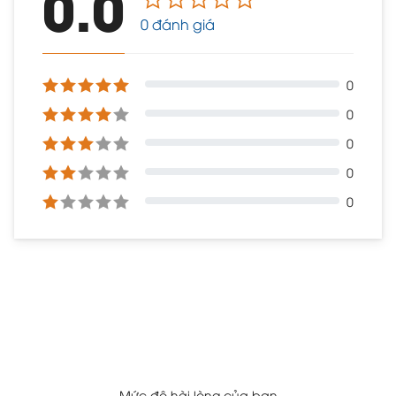
0.0
0 đánh giá
0
0
0
0
0
Mức độ hài lòng của bạn