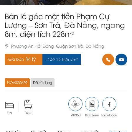
Bán lô góc mặt tiền Phạm Cự
Lượng – Sơn Trà, Đà Nẵng, ngang
8m, diện tích 228m²
Phường An Hải Đông, Quận Sơn Trà, Đà Nẵng
34 tỷ
Giá bán
~149.12 triệu/m²
NOV020629
Đã sử dụng
PN
WC
VR360
Brochure
Facebook