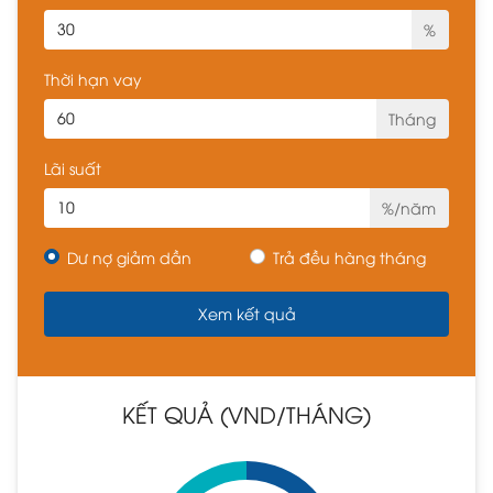
%
Thời hạn vay
Tháng
Lãi suất
%/năm
Dư nợ giảm dần
Trả đều hàng tháng
KẾT QUẢ (VND/THÁNG)