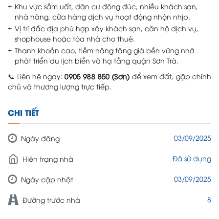
Khu vực sầm uất, dân cư đông đúc, nhiều khách sạn,
nhà hàng, cửa hàng dịch vụ hoạt động nhộn nhịp.
Vị trí đắc địa phù hợp xây khách sạn, căn hộ dịch vụ,
shophouse hoặc tòa nhà cho thuê.
Thanh khoản cao, tiềm năng tăng giá bền vững nhờ
phát triển du lịch biển và hạ tầng quận Sơn Trà.
📞 Liên hệ ngay:
0905 988 850 (Sơn)
để xem đất, gặp chính
chủ và thương lượng trực tiếp.
CHI TIẾT
03/09/2025
Ngày đăng
Đã sử dụng
Hiện trạng nhà
03/09/2025
Ngày cập nhật
8
Đường trước nhà