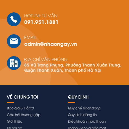
HOTLINE TƯ VẤN
091.951.1881
EMAIL
admin@nhaongay.vn
ĐỊA CHỈ VĂN PHÒNG
85 Vũ Trọng Phụng, Phường Thanh Xuân Trung,
Quận Thanh Xuân, Thành phố Hà Nội
VỀ CHÚNG TÔI
QUY ĐỊNH
Báo giá & Hỗ trợ
Quy chế hoạt động
Câu hỏi thường gặp
Quy định đăng tin
Giới thiệu
Điều khoản thỏa thuận
Tin nội bộ
Thành viên và bảo mật