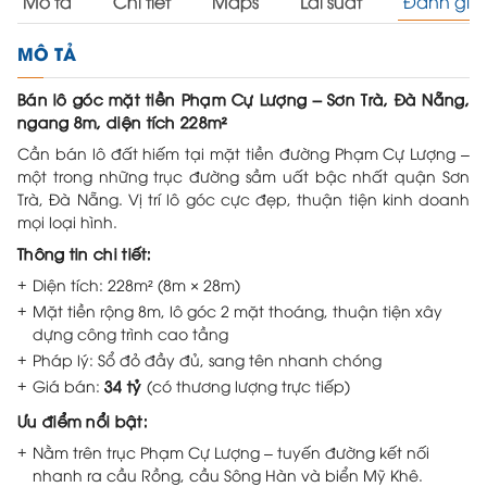
Mô tả
Chi tiết
Maps
Lãi suất
Đánh giá
MÔ TẢ
Bán lô góc mặt tiền Phạm Cự Lượng – Sơn Trà, Đà Nẵng,
ngang 8m, diện tích 228m²
Cần bán lô đất hiếm tại mặt tiền đường Phạm Cự Lượng –
một trong những trục đường sầm uất bậc nhất quận Sơn
Trà, Đà Nẵng. Vị trí lô góc cực đẹp, thuận tiện kinh doanh
mọi loại hình.
Thông tin chi tiết:
Diện tích: 228m² (8m × 28m)
Mặt tiền rộng 8m, lô góc 2 mặt thoáng, thuận tiện xây
dựng công trình cao tầng
Pháp lý: Sổ đỏ đầy đủ, sang tên nhanh chóng
Giá bán:
34 tỷ
(có thương lượng trực tiếp)
Ưu điểm nổi bật:
Nằm trên trục Phạm Cự Lượng – tuyến đường kết nối
nhanh ra cầu Rồng, cầu Sông Hàn và biển Mỹ Khê.