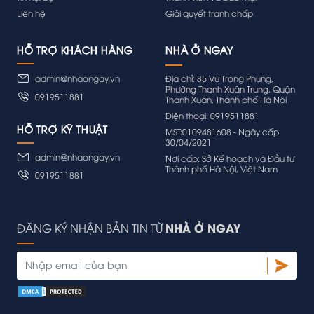
Liên hệ
Giải quyết tranh chấp
HỖ TRỢ KHÁCH HÀNG
admin@nhaongay.vn
Địa chỉ: 85 Vũ Trọng Phụng,
Phường Thanh Xuân Trung, Quận
0919511881
Thanh Xuân, Thành phố Hà Nội
Điện thoại: 0919511881
HỖ TRỢ KỸ THUẬT
MST:0109481608 - Ngày cấp
30/04/2021
admin@nhaongay.vn
Nơi cấp: Sở Kế hoạch và Đầu tư
Thành phố Hà Nội, Việt Nam
0919511881
NHÀ Ở NGAY
ĐĂNG KÝ NHẬN BẢN TIN TỪ