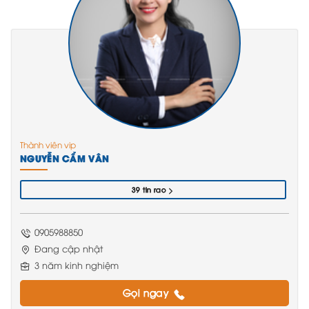
Thành viên vip
NGUYỄN CẨM VÂN
39 tin rao
0905988850
Đang cập nhật
3 năm kinh nghiệm
Gọi ngay