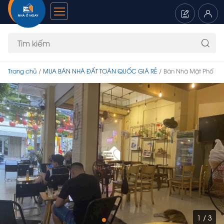
Trang chủ
MUA BÁN NHÀ ĐẤT TOÀN QUỐC GIÁ RẺ
Bán Nhà Mặt Phố
1 / 3