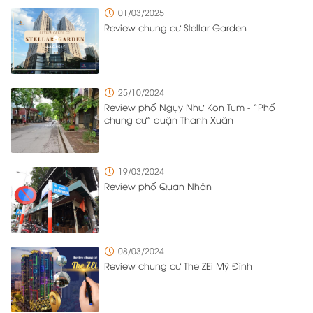
43.333,2m² do Công ty Cổ phần Bất động sản Hapulico làm
01/03/2025
chủ đầu tư. Nằm ở vị trí đắc địa với bốn mặt giáp các
Review chung cư Stellar Garden
tuyến đường Nguyễn Huy Tưởng, Lê Văn Thiêm, Vũ Trọng
Phụng và Ngụy Như Kon Tum, dự án được bố trí tới 8 cổng
ra vào từ nhiều hướng khác nhau để đảm bảo việc di
chuyển ra vào trong khu đô thị diễn ra thuận tiện và có trật
25/10/2024
tự. Với mật độ cư dân sinh sống và làm việc cao, chủ đầu
Review phố Ngụy Như Kon Tum - “Phố
tư đã triển khai nhiều giải pháp quản lý tổng thể để quản
chung cư” quận Thanh Xuân
lý một cách hiệu quả và vẫn đảm bảo sự thuận tiện cho
cư dân sinh sống tại đây.
19/03/2024
Review phố Quan Nhân
08/03/2024
Review chung cư The ZEi Mỹ Đình