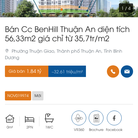
1 / 4
Bán Cc BenHill Thuận An diện tích
56,33m2 giá chỉ từ 35,7tr/m2
Phường Thuận Giao, Thành phố Thuận An, Tỉnh Bình
Dương
1.84 tỷ
Giá bán
~32.61 triệu/m²
NOV019974
Mới
0m²
2PN
1WC
VR360
Brochure
Facebook