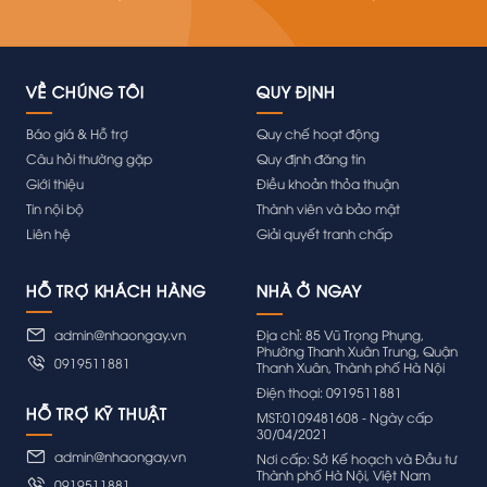
VỀ CHÚNG TÔI
QUY ĐỊNH
Báo giá & Hỗ trợ
Quy chế hoạt động
Câu hỏi thường gặp
Quy định đăng tin
Giới thiệu
Điều khoản thỏa thuận
Tin nội bộ
Thành viên và bảo mật
Liên hệ
Giải quyết tranh chấp
HỖ TRỢ KHÁCH HÀNG
admin@nhaongay.vn
Địa chỉ: 85 Vũ Trọng Phụng,
Phường Thanh Xuân Trung, Quận
0919511881
Thanh Xuân, Thành phố Hà Nội
Điện thoại: 0919511881
HỖ TRỢ KỸ THUẬT
MST:0109481608 - Ngày cấp
30/04/2021
admin@nhaongay.vn
Nơi cấp: Sở Kế hoạch và Đầu tư
Thành phố Hà Nội, Việt Nam
0919511881