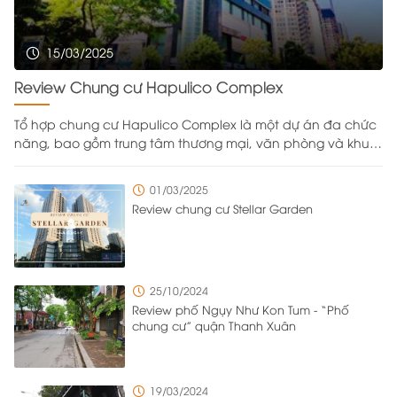
15/03/2025
Review Chung cư Hapulico Complex
Tổ hợp chung cư Hapulico Complex là một dự án đa chức
năng, bao gồm trung tâm thương mại, văn phòng và khu
căn hộ cao cấp, được xây dựng trên khu đất rộng
43.333,2m² do Công ty Cổ phần Bất động sản Hapulico làm
01/03/2025
chủ đầu tư. Nằm ở vị trí đắc địa với bốn mặt giáp các
Review chung cư Stellar Garden
tuyến đường Nguyễn Huy Tưởng, Lê Văn Thiêm, Vũ Trọng
Phụng và Ngụy Như Kon Tum, dự án được bố trí tới 8 cổng
ra vào từ nhiều hướng khác nhau để đảm bảo việc di
chuyển ra vào trong khu đô thị diễn ra thuận tiện và có trật
25/10/2024
tự. Với mật độ cư dân sinh sống và làm việc cao, chủ đầu
Review phố Ngụy Như Kon Tum - “Phố
tư đã triển khai nhiều giải pháp quản lý tổng thể để quản
chung cư” quận Thanh Xuân
lý một cách hiệu quả và vẫn đảm bảo sự thuận tiện cho
cư dân sinh sống tại đây.
19/03/2024