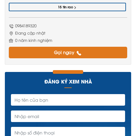
15 tin rao
0984189320
Đang cập nhật
0 năm kinh nghiệm
Gọi ngay
ĐĂNG KÝ XEM NHÀ