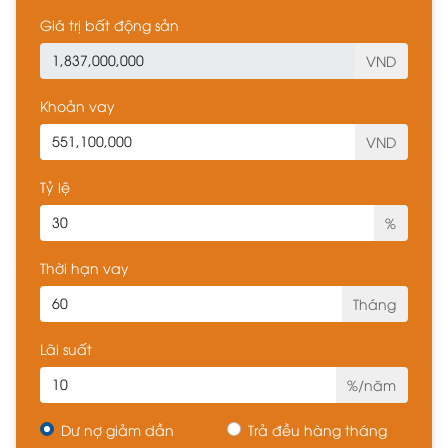
Giá trị bất động sản
VND
Khoản vay
VND
Tỷ lệ
%
Thời hạn vay
Tháng
Lãi suất
%/năm
Dư nợ giảm dần
Trả đều hàng tháng