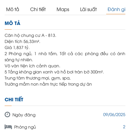
Mô tả
Chi tiết
Maps
Lãi suất
Đánh giá
MÔ TẢ
Căn hộ chung cư A - 813.
Diện tích 56,33m².
Giá 1,837 tỷ.
2 Phòng ngủ, 1 nhà tắm, Tất cả các phòng đều có ánh
sáng tự nhiên.
Vô vàn tiện ích cảnh quan.
5 Tầng không gian xanh và hồ bơi tràn bờ 300m².
Trung tâm thương mại, gym, spa,
Trường mầm non nằm trực tiếp trong dự án
CHI TIẾT
09/06/2025
Ngày đăng
2
Phòng ngủ