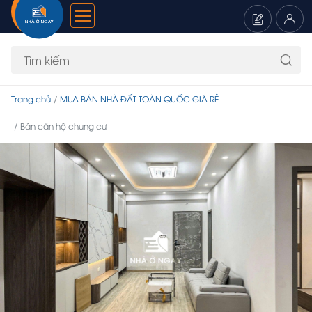
Trang chủ
MUA BÁN NHÀ ĐẤT TOÀN QUỐC GIÁ RẺ
Bán căn hộ chung cư