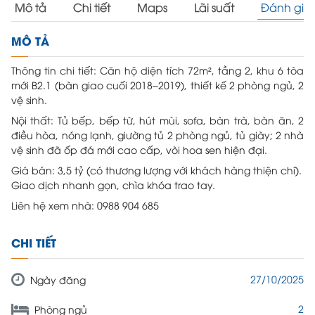
Mô tả
Chi tiết
Maps
Lãi suất
Đánh giá
MÔ TẢ
Thông tin chi tiết: Căn hộ diện tích 72m², tầng 2, khu 6 tòa
mới B2.1 (bàn giao cuối 2018–2019), thiết kế 2 phòng ngủ, 2
vệ sinh.
Nội thất: Tủ bếp, bếp từ, hút mùi, sofa, bàn trà, bàn ăn, 2
điều hòa, nóng lạnh, giường tủ 2 phòng ngủ, tủ giày; 2 nhà
vệ sinh đã ốp đá mới cao cấp, vòi hoa sen hiện đại.
Giá bán: 3,5 tỷ (có thương lượng với khách hàng thiện chí).
Giao dịch nhanh gọn, chìa khóa trao tay.
Liên hệ xem nhà: 0988 904 685
CHI TIẾT
27/10/2025
Ngày đăng
2
Phòng ngủ