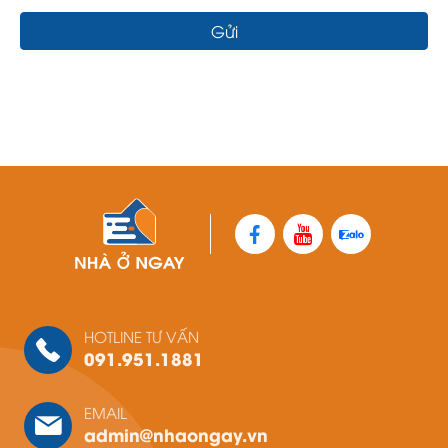
Gửi
HOTLINE TƯ VẤN
091.951.1881
EMAIL
admin@nhaongay.vn