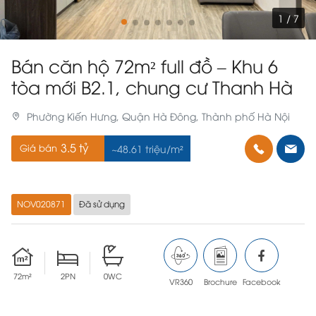
1 / 7
Bán căn hộ 72m² full đồ – Khu 6
tòa mới B2.1, chung cư Thanh Hà
Phường Kiến Hưng, Quận Hà Đông, Thành phố Hà Nội
3.5 tỷ
Giá bán
~48.61 triệu/m²
NOV020871
Đã sử dụng
72m²
2PN
0WC
VR360
Brochure
Facebook