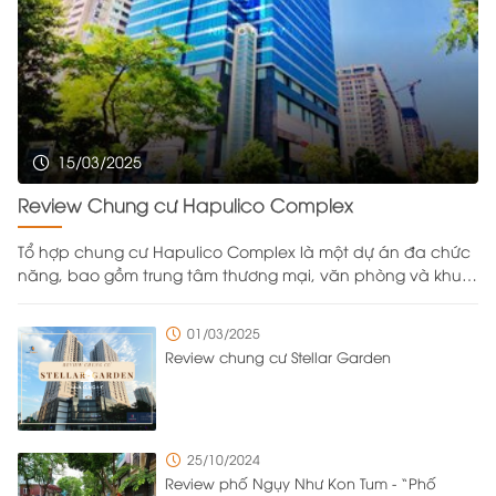
15/03/2025
Review Chung cư Hapulico Complex
Tổ hợp chung cư Hapulico Complex là một dự án đa chức
năng, bao gồm trung tâm thương mại, văn phòng và khu
căn hộ cao cấp, được xây dựng trên khu đất rộng
43.333,2m² do Công ty Cổ phần Bất động sản Hapulico làm
01/03/2025
chủ đầu tư. Nằm ở vị trí đắc địa với bốn mặt giáp các
Review chung cư Stellar Garden
tuyến đường Nguyễn Huy Tưởng, Lê Văn Thiêm, Vũ Trọng
Phụng và Ngụy Như Kon Tum, dự án được bố trí tới 8 cổng
ra vào từ nhiều hướng khác nhau để đảm bảo việc di
chuyển ra vào trong khu đô thị diễn ra thuận tiện và có trật
25/10/2024
tự. Với mật độ cư dân sinh sống và làm việc cao, chủ đầu
Review phố Ngụy Như Kon Tum - “Phố
tư đã triển khai nhiều giải pháp quản lý tổng thể để quản