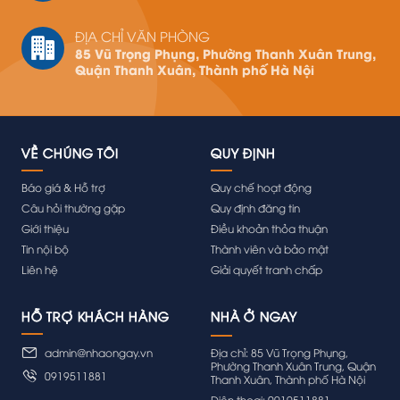
ĐỊA CHỈ VĂN PHÒNG
85 Vũ Trọng Phụng, Phường Thanh Xuân Trung,
Quận Thanh Xuân, Thành phố Hà Nội
VỀ CHÚNG TÔI
QUY ĐỊNH
Báo giá & Hỗ trợ
Quy chế hoạt động
Câu hỏi thường gặp
Quy định đăng tin
Giới thiệu
Điều khoản thỏa thuận
Tin nội bộ
Thành viên và bảo mật
Liên hệ
Giải quyết tranh chấp
HỖ TRỢ KHÁCH HÀNG
admin@nhaongay.vn
Địa chỉ: 85 Vũ Trọng Phụng,
Phường Thanh Xuân Trung, Quận
0919511881
Thanh Xuân, Thành phố Hà Nội
Điện thoại: 0919511881