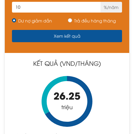
%/năm
Dư nợ giảm dần
Trả đều hàng tháng
KẾT QUẢ (VND/THÁNG)
26.25
triệu