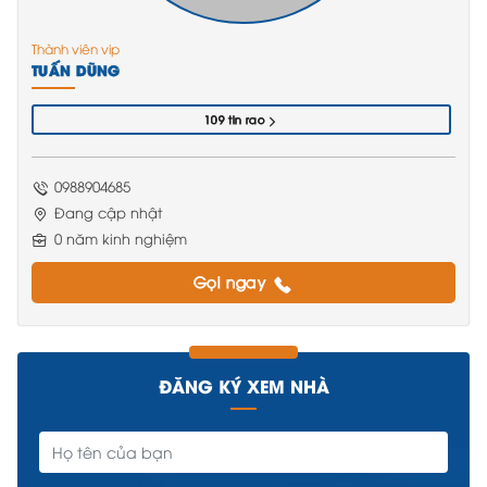
Thành viên vip
TUẤN DŨNG
109 tin rao
0988904685
Đang cập nhật
0 năm kinh nghiệm
Gọi ngay
ĐĂNG KÝ XEM NHÀ