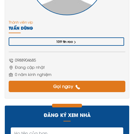
Thành viên vip
TUẤN DŨNG
109 tin rao
0988904685
Đang cập nhật
0 năm kinh nghiệm
Gọi ngay
ĐĂNG KÝ XEM NHÀ