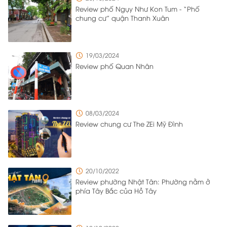
Review phố Ngụy Như Kon Tum - “Phố
tư đã triển khai nhiều giải pháp quản lý tổng thể để quản
chung cư” quận Thanh Xuân
lý một cách hiệu quả và vẫn đảm bảo sự thuận tiện cho
cư dân sinh sống tại đây.
19/03/2024
Review phố Quan Nhân
08/03/2024
Review chung cư The ZEi Mỹ Đình
20/10/2022
Review phường Nhật Tân: Phường nằm ở
phía Tây Bắc của Hồ Tây