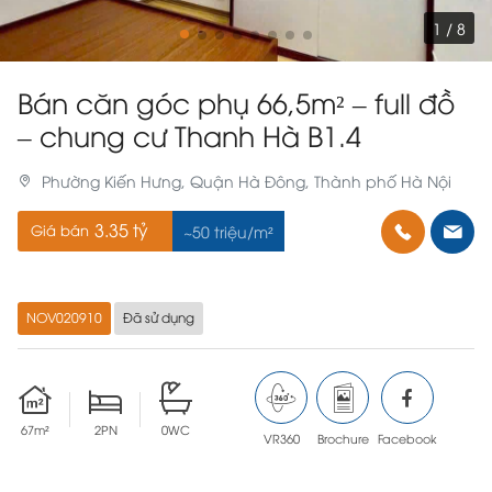
1 / 8
Bán căn góc phụ 66,5m² – full đồ
– chung cư Thanh Hà B1.4
Phường Kiến Hưng, Quận Hà Đông, Thành phố Hà Nội
3.35 tỷ
Giá bán
~50 triệu/m²
NOV020910
Đã sử dụng
67m²
2PN
0WC
VR360
Brochure
Facebook