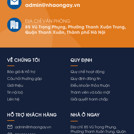
admin@nhaongay.vn
ĐỊA CHỈ VĂN PHÒNG
85 Vũ Trọng Phụng, Phường Thanh Xuân Trung,
Quận Thanh Xuân, Thành phố Hà Nội
VỀ CHÚNG TÔI
QUY ĐỊNH
Báo giá & Hỗ trợ
Quy chế hoạt động
Câu hỏi thường gặp
Quy định đăng tin
Giới thiệu
Điều khoản thỏa thuận
Tin nội bộ
Thành viên và bảo mật
Liên hệ
Giải quyết tranh chấp
HỖ TRỢ KHÁCH HÀNG
admin@nhaongay.vn
Địa chỉ: 85 Vũ Trọng Phụng,
Phường Thanh Xuân Trung, Quận