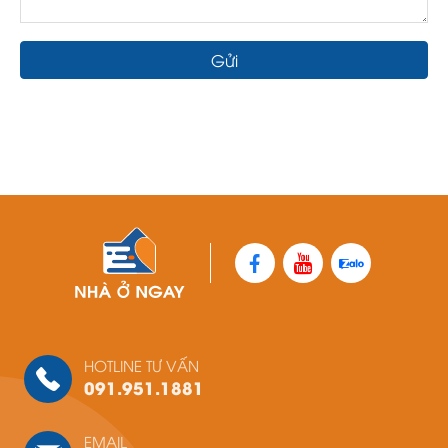
Gửi
HOTLINE TƯ VẤN
091.951.1881
EMAIL