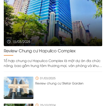
15/03/2025
Review Chung cư Hapulico Complex
Tổ hợp chung cư Hapulico Complex là một dự án đa chức
năng, bao gồm trung tâm thương mại, văn phòng và khu
căn hộ cao cấp, được xây dựng trên khu đất rộng
43.333,2m² do Công ty Cổ phần Bất động sản Hapulico làm
01/03/2025
chủ đầu tư. Nằm ở vị trí đắc địa với bốn mặt giáp các
Review chung cư Stellar Garden
tuyến đường Nguyễn Huy Tưởng, Lê Văn Thiêm, Vũ Trọng
Phụng và Ngụy Như Kon Tum, dự án được bố trí tới 8 cổng
ra vào từ nhiều hướng khác nhau để đảm bảo việc di
chuyển ra vào trong khu đô thị diễn ra thuận tiện và có trật
25/10/2024
tự. Với mật độ cư dân sinh sống và làm việc cao, chủ đầu