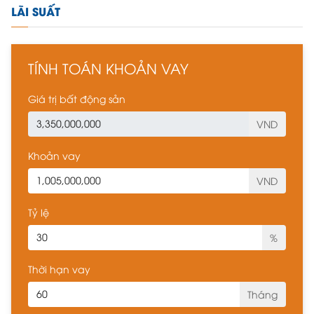
LÃI SUẤT
TÍNH TOÁN KHOẢN VAY
Giá trị bất động sản
VND
Khoản vay
VND
Tỷ lệ
%
Thời hạn vay
Tháng