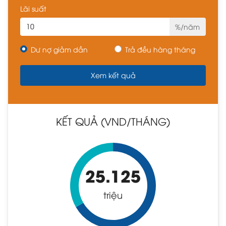
Lãi suất
%/năm
Dư nợ giảm dần
Trả đều hàng tháng
KẾT QUẢ (VND/THÁNG)
25.125
triệu