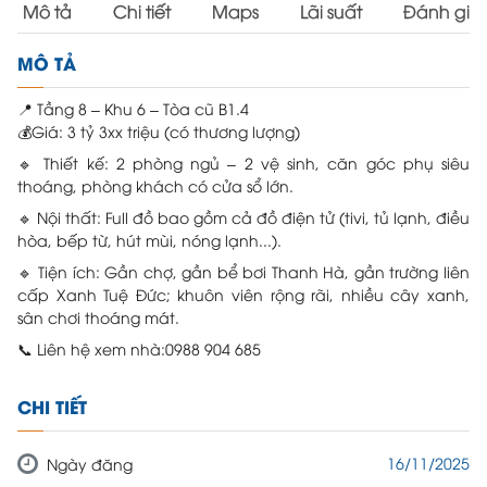
Mô tả
Chi tiết
Maps
Lãi suất
Đánh giá
MÔ TẢ
📍 Tầng 8 – Khu 6 – Tòa cũ B1.4
💰Giá: 3 tỷ 3xx triệu (có thương lượng)
🔹 Thiết kế: 2 phòng ngủ – 2 vệ sinh, căn góc phụ siêu
thoáng, phòng khách có cửa sổ lớn.
🔹 Nội thất: Full đồ bao gồm cả đồ điện tử (tivi, tủ lạnh, điều
hòa, bếp từ, hút mùi, nóng lạnh...).
🔹 Tiện ích: Gần chợ, gần bể bơi Thanh Hà, gần trường liên
cấp Xanh Tuệ Đức; khuôn viên rộng rãi, nhiều cây xanh,
sân chơi thoáng mát.
📞 Liên hệ xem nhà:0988 904 685
CHI TIẾT
16/11/2025
Ngày đăng