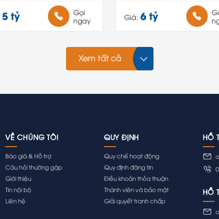
Gọi
G
5 tỷ
6 tỷ
:
Giá:
ngay
n
Xem tất cả
VỀ CHÚNG TÔI
QUY ĐỊNH
HỖ 
Báo giá & Hỗ trợ
Quy chế hoạt động
a
Câu hỏi thường gặp
Quy định đăng tin
0
Giới thiệu
Điều khoản thỏa thuận
Tin nội bộ
Thành viên và bảo mật
HỖ 
Liên hệ
Giải quyết tranh chấp
a