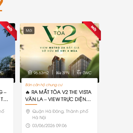
9
Mới
WC
96.63m2
3PN
0WC
Bán căn hộ chung cư
G –
🔥 RA MẮT TÒA V2 THE VISTA
 THE
VĂN LA – VIEW TRỰC DIỆN
METRO 2A
hố
Quận Hà Đông, Thành phố
Hà Nội
03/06/2026 09:06