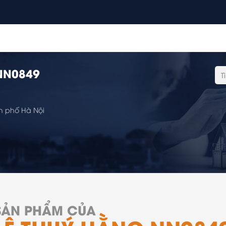
NN0849
h phố Hà Nội
SẢN PHẨM CỦA