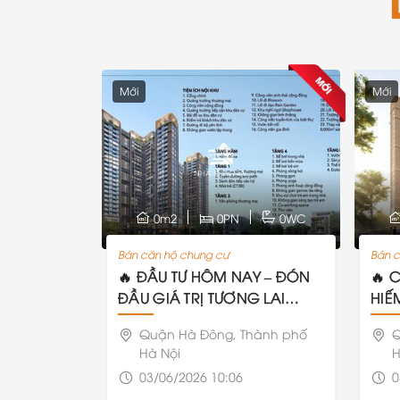
Mới
Mới
0m2
0PN
0WC
Bán căn hộ chung cư
Bán c
🔥 ĐẦU TƯ HÔM NAY – ĐÓN
🔥 
ĐẦU GIÁ TRỊ TƯƠNG LAI
HIẾ
CÙNG THE VISTA VĂN LA
ĐÔ
Quận Hà Đông, Thành phố
Q
Hà Nội
H
03/06/2026 10:06
0