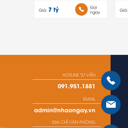
Gọi
7 tỷ
Giá:
Giá
ngay
HOTLINE TƯ VẤN
091.951.1881
EMAIL
admin@nhaongay.vn
ĐỊA CHỈ VĂN PHÒNG