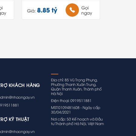
ọi
Gọi
8.85 tỷ
Giá:
gay
ngay
Địa chỉ: 85 Vũ Trọng Phụng,
Phường Thanh Xuân Trung,
TRỢ KHÁCH HÀNG
Quận Thanh Xuân, Thành phố
Hà Nội
dmin@nhaongay.vn
Điện thoại: 0919511881
919511881
MST:0109481608 - Ngày cấp
30/04/2021
TRỢ KỸ THUẬT
Nơi cấp: Sở Kế hoạch và Đầu
tư Thành phố Hà Nội, Việt Nam
dmin@nhaongay.vn