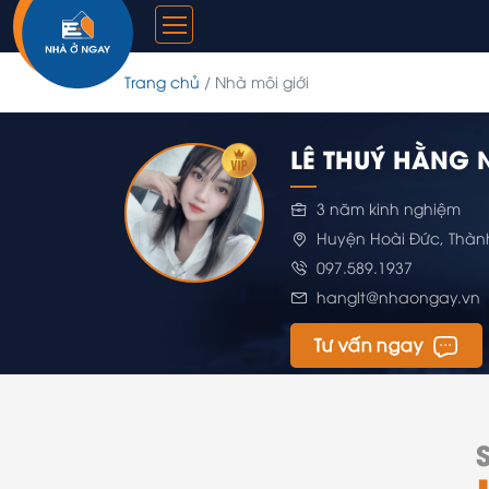
Trang chủ
Nhà môi giới
LÊ THUÝ HẰNG 
3 năm kinh nghiệm
Huyện Hoài Đức, Thàn
097.589.1937
hanglt@nhaongay.vn
Tư vấn ngay