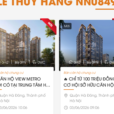
LÊ THUÝ HẰNG NN084
Mới
0m2
0PN
0WC
0m2
0PN
0
ăn hộ chung cư
Bán căn hộ chung cư
CĂN HỘ VIEW METRO
🔥 CHỈ TỪ 100 TRIỆU ĐỒN
M CÓ TẠI TRUNG TÂM HÀ
CƠ HỘI SỞ HỮU CĂN HỘ
NG
VISTA VĂN LA
uận Hà Đông, Thành phố
Quận Hà Đông, Thành p
à Nội
Hà Nội
3/06/2026 10:06
03/06/2026 09:06