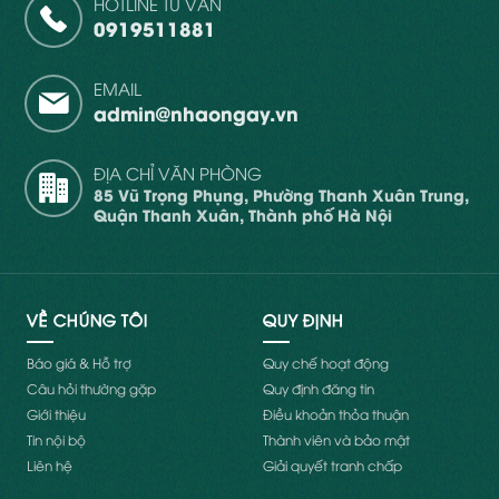
HOTLINE TƯ VẤN
0919511881
EMAIL
admin@nhaongay.vn
ĐỊA CHỈ VĂN PHÒNG
85 Vũ Trọng Phụng, Phường Thanh Xuân Trung,
Quận Thanh Xuân, Thành phố Hà Nội
VỀ CHÚNG TÔI
QUY ĐỊNH
Báo giá & Hỗ trợ
Quy chế hoạt động
Câu hỏi thường gặp
Quy định đăng tin
Giới thiệu
Điều khoản thỏa thuận
Tin nội bộ
Thành viên và bảo mật
Liên hệ
Giải quyết tranh chấp